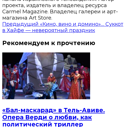
проекта, издатель и владелец ресурса
Carmel Magazine. Владелец галереи и арт-
магазина Art Store.
Предыдущий
«Кино, вино и домино»… Суккот
в Хайфе — невероятный праздник
Рекомендуем к прочтению
«Бал-маскарад» в Тель-Авиве.
Опера Верди о любви, как
политический триллер