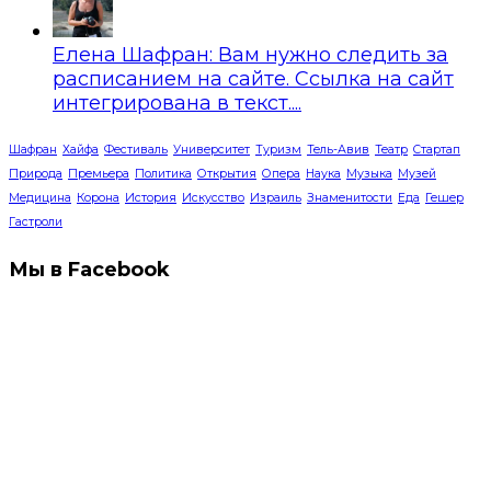
Елена Шафран: Вам нужно следить за
расписанием на сайте. Ссылка на сайт
интегрирована в текст....
Шафран
Хайфа
Фестиваль
Университет
Туризм
Тель-Авив
Театр
Стартап
Природа
Премьера
Политика
Открытия
Опера
Наука
Музыка
Музей
Медицина
Корона
История
Искусство
Израиль
Знаменитости
Еда
Гешер
Гастроли
Мы в Facebook