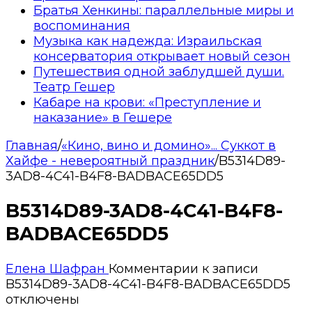
Братья Хенкины: параллельные миры и
воспоминания
Музыка как надежда: Израильская
консерватория открывает новый сезон
Путешествия одной заблудшей души.
Театр Гешер
Кабаре на крови: «Преступление и
наказание» в Гешере
Главная
/
«Кино, вино и домино»... Суккот в
Хайфе - невероятный праздник
/
B5314D89-
3AD8-4C41-B4F8-BADBACE65DD5
B5314D89-3AD8-4C41-B4F8-
BADBACE65DD5
Елена Шафран
Комментарии
к записи
B5314D89-3AD8-4C41-B4F8-BADBACE65DD5
отключены