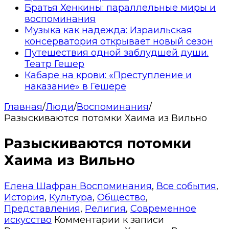
Братья Хенкины: параллельные миры и
воспоминания
Музыка как надежда: Израильская
консерватория открывает новый сезон
Путешествия одной заблудшей души.
Театр Гешер
Кабаре на крови: «Преступление и
наказание» в Гешере
Главная
/
Люди
/
Воспоминания
/
Разыскиваются потомки Хаима из Вильно
Разыскиваются потомки
Хаима из Вильно
Елена Шафран
Воспоминания
,
Все события
,
История
,
Культура
,
Общество
,
Представления
,
Религия
,
Современное
искусство
Комментарии
к записи