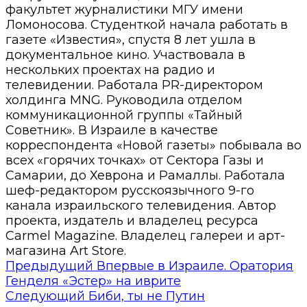
факультет журналистики МГУ имени
Ломоносова. Студенткой начала работать в
газете «Известия», спустя 8 лет ушла в
документальное кино. Участвовала в
нескольких проектах на радио и
телевидении. Работала PR-директором
холдинга MNG. Руководила отделом
коммуникационной группы «Тайный
Советник». В Израиле в качестве
корреспондента «Новой газеты» побывала во
всех «горячих точках» от Сектора Газы и
Самарии, до Хеврона и Рамаллы. Работала
шеф-редактором русскоязычного 9-го
канала израильского телевидения. Автор
проекта, издатель и владелец ресурса
Carmel Magazine. Владелец галереи и арт-
магазина Art Store.
Предыдущий
Впервые в Израиле. Оратория
Генделя «Эстер» на иврите
Следующий
Биби, ты не Путин