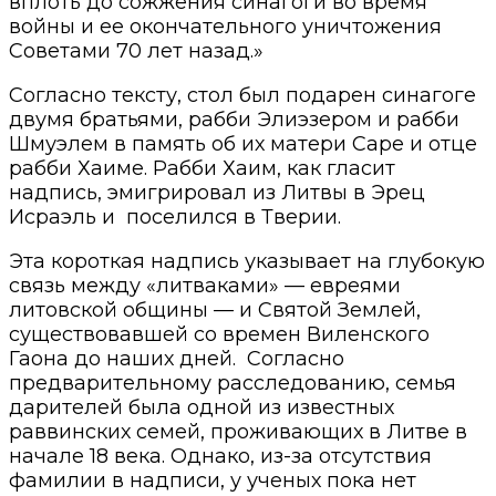
вплоть до сожжения синагоги во время
войны и ее окончательного уничтожения
Советами 70 лет назад.»
Согласно тексту, стол был подарен синагоге
двумя братьями, рабби Элиэзером и рабби
Шмуэлем в память об их матери Саре и отце
рабби Хаиме. Рабби Хаим, как гласит
надпись, эмигрировал из Литвы в Эрец
Исраэль и
поселился в Тверии.
Эта короткая надпись указывает на глубокую
связь между «литваками» — евреями
литовской общины — и Святой Землей,
существовавшей со времен Виленского
Гаона до наших дней.
Согласно
предварительному расследованию, семья
дарителей была одной из известных
раввинских семей, проживающих в Литве в
начале 18 века. Однако, из-за отсутствия
фамилии в надписи, у ученых пока нет