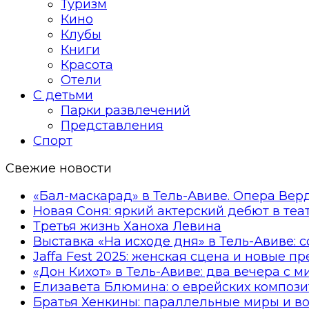
Туризм
Кино
Клубы
Книги
Красота
Отели
С детьми
Парки развлечений
Представления
Спорт
Свежие новости
«Бал-маскарад» в Тель-Авиве. Опера Вер
Новая Соня: яркий актерский дебют в те
Третья жизнь Ханоха Левина
Выставка «На исходе дня» в Тель-Авиве: 
Jaffa Fest 2025: женская сцена и новые п
«Дон Кихот» в Тель-Авиве: два вечера с 
Елизавета Блюмина: о еврейских компози
Братья Хенкины: параллельные миры и в