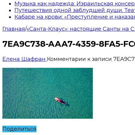
Музыка как надежда: Израильская консер
Путешествия одной заблудшей души. Теа
Кабаре на крови: «Преступление и наказа
Главная
/
«Санта-Клаус»: настоящие Санты на 
7EA9C738-AAA7-4359-8FA5-F
Елена Шафран
Комментарии
к записи 7EA9C7
Поделиться