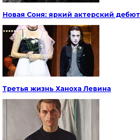
Новая Соня: яркий актерский дебют
Третья жизнь Ханоха Левина