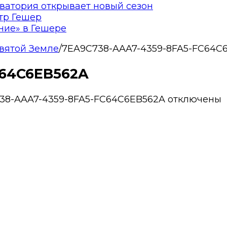
ватория открывает новый сезон
тр Гешер
ние» в Гешере
Святой Земле
/
7EA9C738-AAA7-4359-8FA5-FC64C
C64C6EB562A
38-AAA7-4359-8FA5-FC64C6EB562A
отключены