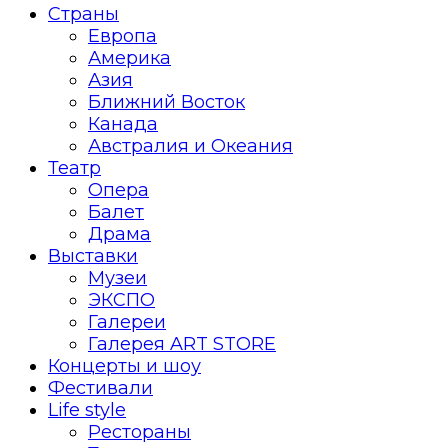
Страны
Европа
Америка
Азия
Ближний Восток
Канада
Австралия и Океания
Театр
Опера
Балет
Драма
Выставки
Музеи
ЭКСПО
Галереи
Галерея ART STORE
Концерты и шоу
Фестивали
Life style
Рестораны