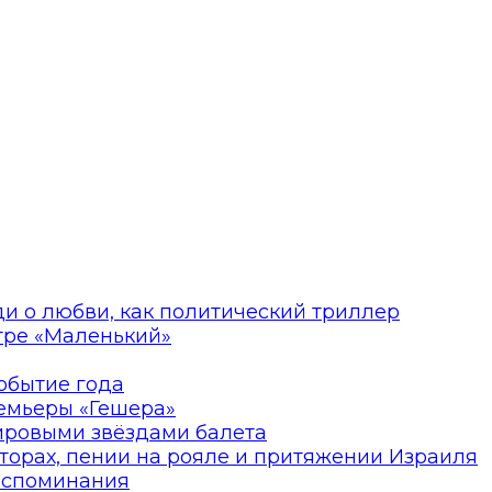
ди о любви, как политический триллер
атре «Маленький»
событие года
ремьеры «Гешера»
мировыми звёздами балета
торах, пении на рояле и притяжении Израиля
оспоминания