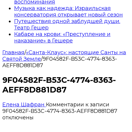
воспоминания
Музыка как надежда: Израильская
консерватория открывает новый сезон
Путешествия одной заблудшей души.
Театр Гешер
Кабаре на крови: «Преступление и
наказание» в Гешере
Главная
/
«Санта-Клаус»: настоящие Санты на
Святой Земле
/
9F04582F-B53C-4774-8363-
AEFF8D881D87
9F04582F-B53C-4774-8363-
AEFF8D881D87
Елена Шафран
Комментарии
к записи
9F04582F-B53C-4774-8363-AEFF8D881D87
отключены