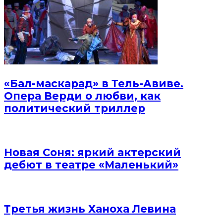
«Бал-маскарад» в Тель-Авиве.
Опера Верди о любви, как
политический триллер
Новая Соня: яркий актерский
дебют в театре «Маленький»
Третья жизнь Ханоха Левина