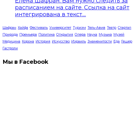
Елена Шафран: Вам нужно следить за
расписанием на сайте. Ссылка на сайт
интегрирована в текст....
Шафран
Хайфа
Фестиваль
Университет
Туризм
Тель-Авив
Театр
Стартап
Природа
Премьера
Политика
Открытия
Опера
Наука
Музыка
Музей
Медицина
Корона
История
Искусство
Израиль
Знаменитости
Еда
Гешер
Гастроли
Мы в Facebook