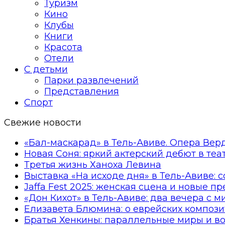
Туризм
Кино
Клубы
Книги
Красота
Отели
С детьми
Парки развлечений
Представления
Спорт
Свежие новости
«Бал-маскарад» в Тель-Авиве. Опера Вер
Новая Соня: яркий актерский дебют в те
Третья жизнь Ханоха Левина
Выставка «На исходе дня» в Тель-Авиве: 
Jaffa Fest 2025: женская сцена и новые п
«Дон Кихот» в Тель-Авиве: два вечера с 
Елизавета Блюмина: о еврейских компози
Братья Хенкины: параллельные миры и в