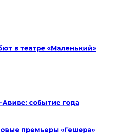
бют в театре «Маленький»
ь-Авиве: событие года
и новые премьеры «Гешера»