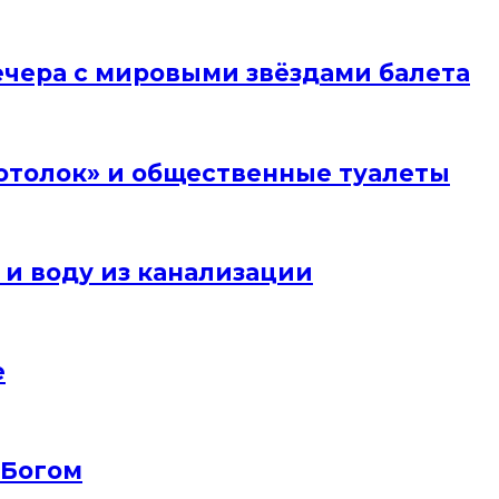
вечера с мировыми звёздами балета
отолок» и общественные туалеты
 и воду из канализации
е
 Богом