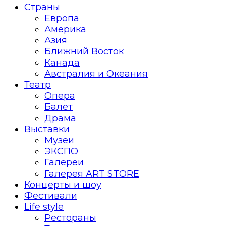
Страны
Европа
Америка
Азия
Ближний Восток
Канада
Австралия и Океания
Театр
Опера
Балет
Драма
Выставки
Музеи
ЭКСПО
Галереи
Галерея ART STORE
Концерты и шоу
Фестивали
Life style
Рестораны