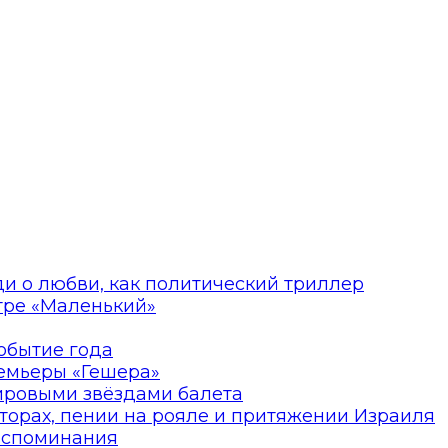
ди о любви, как политический триллер
атре «Маленький»
событие года
ремьеры «Гешера»
мировыми звёздами балета
торах, пении на рояле и притяжении Израиля
оспоминания