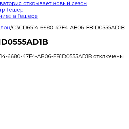
ватория открывает новый сезон
тр Гешер
ние» в Гешере
елон
/
C3CD6514-6680-47F4-AB06-FB1D0555AD1B
1D0555AD1B
14-6680-47F4-AB06-FB1D0555AD1B
отключены