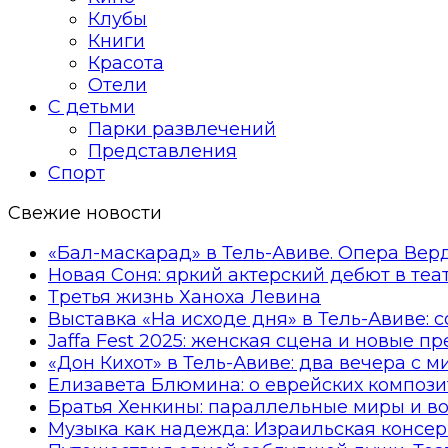
Клубы
Книги
Красота
Отели
С детьми
Парки развлечений
Представления
Спорт
Свежие новости
«Бал-маскарад» в Тель-Авиве. Опера Вер
Новая Соня: яркий актерский дебют в те
Третья жизнь Ханоха Левина
Выставка «На исходе дня» в Тель-Авиве: 
Jaffa Fest 2025: женская сцена и новые п
«Дон Кихот» в Тель-Авиве: два вечера с 
Елизавета Блюмина: о еврейских компози
Братья Хенкины: параллельные миры и в
Музыка как надежда: Израильская консер