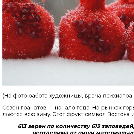
(На фото работа художницы, врача психиатр
Сезон гранатов — начало года. На рынках гор
льются всю зиму.
Этот фрукт символ Востока 
613 зерен по количеству 613 заповеде
неотделима от пищи материальной