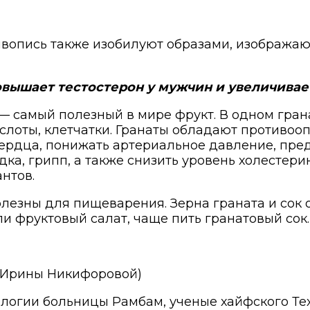
ивопись также изобилуют образами, изобража
овышает тестостерон у мужчин и увеличивае
— самый полезный в мире фрукт. В одном гра
ислоты, клетчатки. Гранаты обладают противо
рдца, понижать артериальное давление, предо
а, грипп, а также снизить уровень холестерин
нтов.
олезны для пищеварения. Зерна граната и сок
и фруктовый салат, чаще пить гранатовый сок.
а Ирины Никифоровой)
ологии больницы Рамбам, ученые хайфского Т