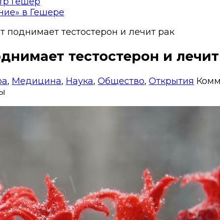
тр Гешер
ние» в Гешере
нат поднимает тестостерон и лечит рак
поднимает тестостерон и лечит
ра
,
Медицина
,
Наука
,
Общество
,
Открытия
Комм
ы