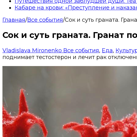
Путешествия одной заблудшей души. Теа
Кабаре на крови: «Преступление и наказа
Главная
/
Все события
/
Сок и суть граната. Гра
Сок и суть граната. Гранат 
Vladislava Mironenko
Все события
,
Еда
,
Культу
поднимает тестостерон и лечит рак
отключен