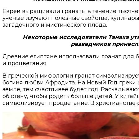
Евреи выращивали гранаты в течение тысяче
ученые изучают полезные свойства, кулинары
загадочного и мистического плода.
Некоторые исследователи Танаха утве
разведчиков принесли
Древние египтяне использовали гранат для б
и процветания.
В греческой мифологии гранат символизирует 
богиня любви Афродита. На Новый Год греки 
земле, тем счастливее будет год. Раскалываю
об стену, чтобы родить больше детей. У кита
символизирует процветание. В христианстве 