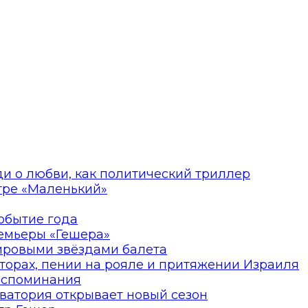
ди о любви, как политический триллер
атре «Маленький»
событие года
ремьеры «Гешера»
мировыми звёздами балета
торах, пении на рояле и притяжении Израиля
оспоминания
ватория открывает новый сезон