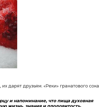
их дарят друзьям. «Реки» гранатового сока
орцу и напоминание, что пища духовная
ую жизнь, знания и плодовитость.