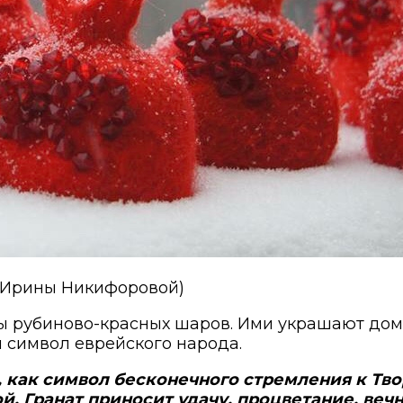
а Ирины Никифоровой)
ы рубиново-красных шаров. Ими украшают дом, 
и символ еврейского народа.
й, как символ бесконечного стремления к Тв
. Гранат приносит удачу, процветание, вечн