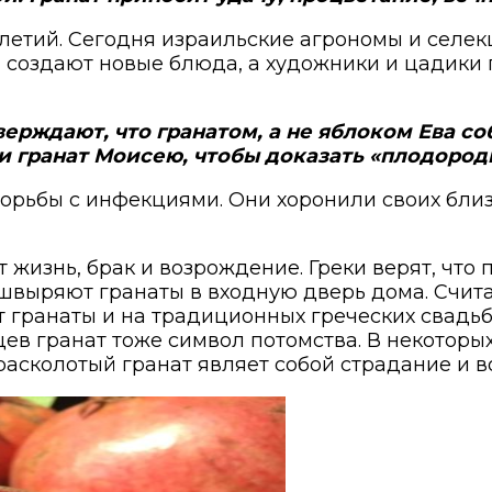
летий. Сегодня израильские агрономы и селек
 создают новые блюда, а художники и цадики 
рждают, что гранатом, а не яблоком Ева со
 гранат Моисею, чтобы доказать «плодород
орьбы с инфекциями. Они хоронили своих близ
жизнь, брак и возрождение. Греки верят, что
швыряют гранаты в входную дверь дома. Счита
т гранаты и на традиционных греческих свадьб
йцев гранат тоже символ потомства. В некотор
расколотый гранат являет собой страдание и 