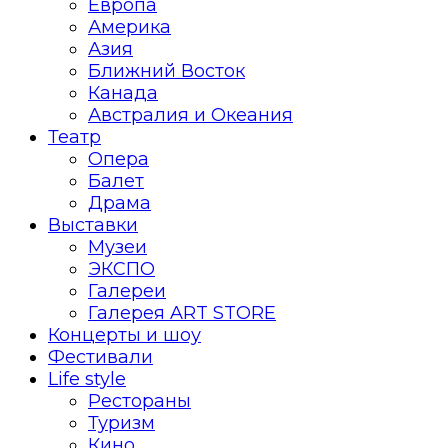
Европа
Америка
Азия
Ближний Восток
Канада
Австралия и Океания
Театр
Опера
Балет
Драма
Выставки
Музеи
ЭКСПО
Галереи
Галерея ART STORE
Концерты и шоу
Фестивали
Life style
Рестораны
Туризм
Кино