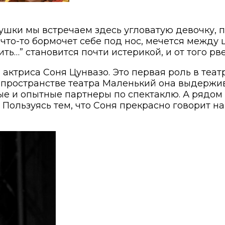
ушки мы встречаем здесь угловатую девочку, п
а что-то бормочет себе под нос, мечется межд
ть…” становится почти истерикой, и от того рв
я актриса Соня Цунвазо. Это первая роль в т
пространстве театра Маленький она выдержив
ые и опытные партнеры по спектаклю. А рядом
ользуясь тем, что Соня прекрасно говорит на р