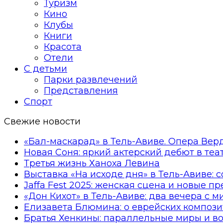
Туризм
Кино
Клубы
Книги
Красота
Отели
С детьми
Парки развлечений
Представления
Спорт
Свежие новости
«Бал-маскарад» в Тель-Авиве. Опера Вер
Новая Соня: яркий актерский дебют в те
Третья жизнь Ханоха Левина
Выставка «На исходе дня» в Тель-Авиве: 
Jaffa Fest 2025: женская сцена и новые п
«Дон Кихот» в Тель-Авиве: два вечера с 
Елизавета Блюмина: о еврейских компози
Братья Хенкины: параллельные миры и в