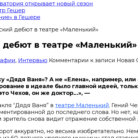
ватория открывает новый сезон
тр Гешер
ние» в Гешере
рский дебют в театре «Маленький»
й дебют в театре «Маленький»
рафии
,
Интервью
Комментарии
к записи Новая 
су «Дядя Ваня»? А не «Елена», например, ил
рование в идеале было главной идеей, только
это Чехов, он же доктор…», —
такля
“Дядя Ваня” в
театре Маленький
. Гений Ч
ментированной до последнего слова. Но нет, 
 зритель снова видит отражение собственной 
рот аккуратно, но весьма изобретательно. Нем
р из 60-летнего крепкого мужчины стал стари