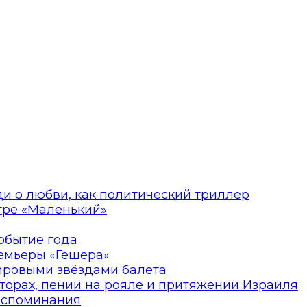
ди о любви, как политический триллер
атре «Маленький»
событие года
ремьеры «Гешера»
мировыми звёздами балета
торах, пении на рояле и притяжении Израиля
оспоминания