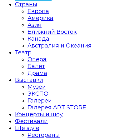
Страны
Европа
Америка
Азия
Ближний Восток
Канада
Австралия и Океания
Театр
Опера
Балет
Драма
Выставки
Музеи
ЭКСПО
Галереи
Галерея ART STORE
Концерты и шоу
Фестивали
Life style
Рестораны