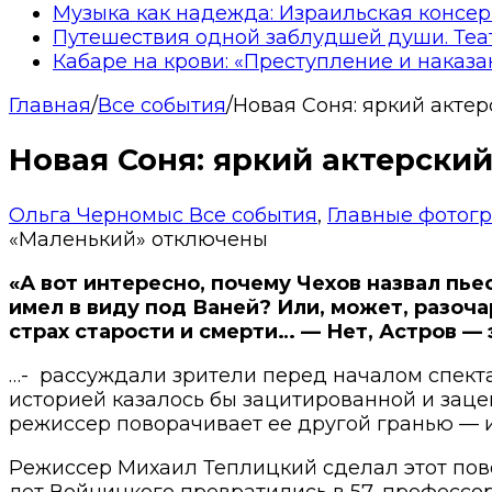
Музыка как надежда: Израильская консер
Путешествия одной заблудшей души. Теа
Кабаре на крови: «Преступление и наказа
Главная
/
Все события
/
Новая Соня: яркий акте
Новая Соня: яркий актерски
Ольга Черномыс
Все события
,
Главные фотог
«Маленький»
отключены
«А вот интересно, почему Чехов назвал пье
имел в виду под Ваней? Или, может, разоча
страх старости и смерти… — Нет, Астров — 
…- рассуждали зрители перед началом спек
историей казалось бы зацитированной и заце
режиссер поворачивает ее другой гранью — и
Режиссер
Михаил Теплицкий сделал этот пово
лет Войницкого превратились в 57, профессо