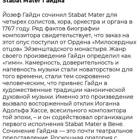
Stabat Mater Гайдна
Йозеф Гайдн сочинил Stabat Mater для
четырех солистов, хора, оркестра и органа в
1767 году. Ряд фактов биографии
композитора свидетельствует, что заказ на
этот опус поступил от Ордена «Милосердных
отцов» Эйзенштадского монастыря. Жанр
своего произведения Гайдн определил как
«гимн». Камерность, доверительность и
напевность музыки стали новаторством для
того времени, стали тем сокровенно
человеческим, что привнес Гайдн в
художественные традиции канонической
духовной музыки. Именно это произведение
вызвало восторженный отклик Иоганна
Адольфа Хассе, всесильного композитора
той эпохи, – и он содействовал организации
первого исполнения Stabat Mater в Вене.
Сочинение Гайдна — это почти театральное
представление. Роскошная оратория с