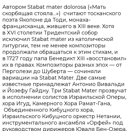
Автором Stabat mater dolorosa («Мать
скорбящая стояла…») считают тосканского
поэта Якопоне да Тоди, монаха-
францисканца, жившего в XIII веке. Хотя
в XVI столетии Тридентский собор
исключил Stabat mater из католической
литургии, тем не менее композиторы
продолжали обращаться к этим стихам, и
в 1727 году папа Бенедикт XIII «восстановил»
их в правах. Композиторы разных эпох — от
Перголези до Шуберта — сочиняли
вариации на Stabat Mater. Две самые
известные принадлежат Антонио Вивальди
и Йозефу Гайдну. Три Stabat Mater прозвучат
в исполнении солистов Израильской Оперы,
хора Игуд, Камерного Хора Рамат-Гана,
Объединенного Кибуцного хора,
Израильского Кибуцного оркестр Нетании,
инструментального ансамбля «Орфей» под
руководством дирижеров Юваля Бен-Озера,