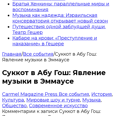
Братья Хенкины: параллельные миры и
воспоминания
Музыка как надежда: Израильская
консерватория открывает новый сезон
Путешествия одной заблудшей души.
Театр Гешер
Кабаре на крови: «Преступление и
наказание» в Гешере
Главная
/
Все события
/
Суккот в Абу Гош:
Явление музыки в Эммаусе
Суккот в Абу Гош: Явление
музыки в Эммаусе
Carmel Magazine Press
Все события
,
История
,
Культура
,
Мировые шоу и турне
,
Музыка
,
Общество
,
Современное искусство
Комментарии
к записи Суккот в Абу Гош: