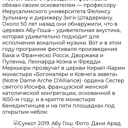
обязан своим основателям — профессору
Иерусалимского университета Феликсу
Зульману и дирижеру Зиги Штадерману.
Около 50 лет назад они обнаружили, что в
церквях Абу-Гоша – удивительная акустика,
которая удивительно подходит для
исполнения вокальной музыки.
Вот и в этом
году программе фестиваля произведения
Баха и Франческо Росси, Дворжака и
Пуленка, Леонарда Коэна и Фредди
Меркьюри прозвучат в церкви Кирьят-Яарим
монастыря «Богоматери и Ковчега завета»
(Notre Dame Arche D’Alliance) ордена Сестер
святого Иосифа, французской женской
католической конгрегации, основанной в
1650-м году, и в крипте монастыря
бенедиктинцев и на пяти площадках под
открытым небом.