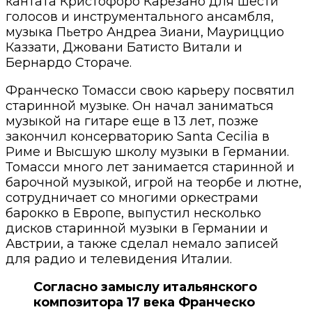
кантата Кристофоро Карезано для шести
голосов и инструментального ансамбля,
музыка Пьетро Андреа Зиани, Мауриццио
Каззати, Джовани Батисто Витали и
Бернардо Стораче.
Франческо Томасси свою карьеру посвятил
старинной музыке. Он начал заниматься
музыкой на гитаре еще в 13 лет, позже
закончил консерваторию Santa Сecilia в
Риме и Высшую школу музыки в Германии.
Томасси много лет занимается старинной и
барочной музыкой, игрой на теорбе и лютне,
сотрудничает со многими оркестрами
барокко в Европе, выпустил несколько
дисков старинной музыки в Германии и
Австрии, а также сделал немало записей
для радио и телевидения Италии.
Согласно замыслу итальянского
композитора 17 века Франческо