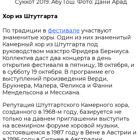
Суккот 2019. Абу Гош. Фото: Дани Арад
Хор из Штутгарта
По традиции в
фестивале
участвуют
знаменитые хоры. Один из них знаменитый
Камерный хор из Штутгарта под
руководством маэстро Фридера Берниуса.
Коллектив даст два концерта в день
открытия фестиваля в пятницу, 18 октября, и
в субботу 19 октября. В программе его
выступлений произведения Верди,
Брукнера, Малера, Феликса и Фанни
Мендельсона и Мессиана.
Репутация Штутгартского Камерного хора,
созданного в 1968-м году, базируется не
только на давнем приглашении выступить
на всемирном форуме хоровой музыки,
состоявшемся в 1987 году в Вене в Австрии и
в 1996 году в Сиднее в Австралии.