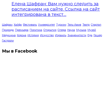
Елена Шафран: Вам нужно следить за
расписанием на сайте. Ссылка на сайт
интегрирована в текст....
Шафран
Хайфа
Фестиваль
Университет
Туризм
Тель-Авив
Театр
Стартап
Природа
Премьера
Политика
Открытия
Опера
Наука
Музыка
Музей
Медицина
Корона
История
Искусство
Израиль
Знаменитости
Еда
Гешер
Гастроли
Мы в Facebook