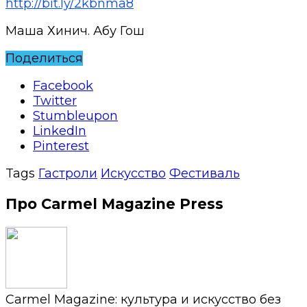
http://bit.ly/2kbnma8
Маша Хинич. Абу Гош
Поделиться
Facebook
Twitter
Stumbleupon
LinkedIn
Pinterest
Tags
Гастроли
Искусство
Фестиваль
Про Carmel Magazine Press
Carmel Magazine: культура и искусство без