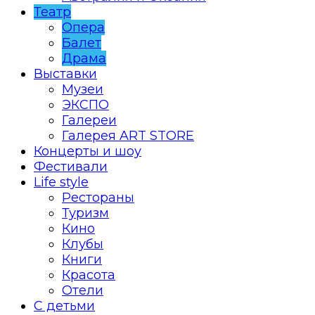
Театр
Опера
Балет
Драма
Выставки
Музеи
ЭКСПО
Галереи
Галерея ART STORE
Концерты и шоу
Фестивали
Life style
Рестораны
Туризм
Кино
Клубы
Книги
Красота
Отели
С детьми