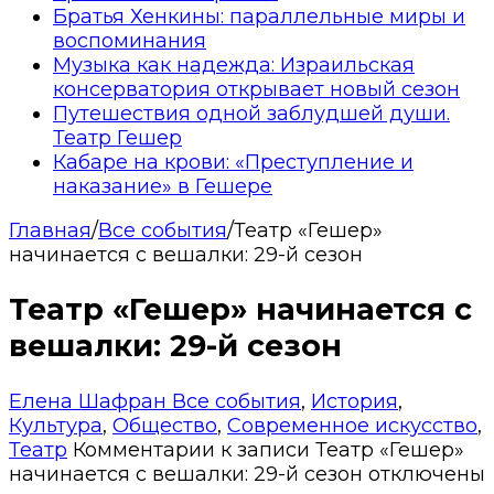
Братья Хенкины: параллельные миры и
воспоминания
Музыка как надежда: Израильская
консерватория открывает новый сезон
Путешествия одной заблудшей души.
Театр Гешер
Кабаре на крови: «Преступление и
наказание» в Гешере
Главная
/
Все события
/
Театр «Гешер»
начинается с вешалки: 29-й сезон
Театр «Гешер» начинается с
вешалки: 29-й сезон
Елена Шафран
Все события
,
История
,
Культура
,
Общество
,
Современное искусство
,
Театр
Комментарии
к записи Театр «Гешер»
начинается с вешалки: 29-й сезон
отключены