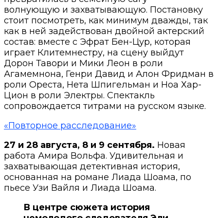
волнующую и захватывающую. Постановку
стоит посмотреть, как минимум дважды, так
как в ней задействован двойной актерский
состав: вместе с Эфрат Бен-Цур, которая
играет Клитемнестру, на сцену выйдут
Дорон Тавори и Мики Леон в роли
Агамемнона, Генри Давид и Алон Фридман в
роли Ореста, Нета Шпигельман и Ноа Хар-
Цион в роли Электры. Спектакль
сопровождается титрами на русском языке.
«Повторное расследование»
27 и 28 августа, 8 и 9 сентября.
Новая
работа Амира Вольфа. Удивительная и
захватывающая детективная история,
основанная на романе Лиада Шоама, по
пьесе Узи Вайля и Лиада Шоама.
В центре сюжета история
немолодого следователя Эли