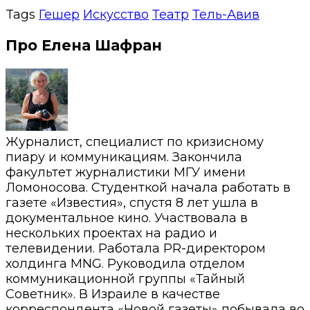
Tags
Гешер
Искусство
Театр
Тель-Авив
Про Елена Шафран
Журналист, специалист по кризисному
пиару и коммуникациям. Закончила
факультет журналистики МГУ имени
Ломоносова. Студенткой начала работать в
газете «Известия», спустя 8 лет ушла в
документальное кино. Участвовала в
нескольких проектах на радио и
телевидении. Работала PR-директором
холдинга MNG. Руководила отделом
коммуникационной группы «Тайный
Советник». В Израиле в качестве
корреспондента «Новой газеты» побывала во