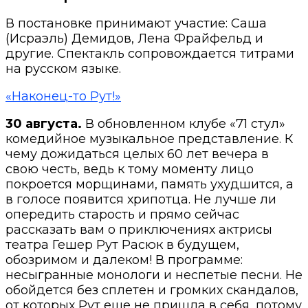
В постановке принимают участие: Саша
(Исраэль) Демидов, Лена Фрайфельд и
другие. Спектакль сопровождается титрами
на русском языке.
«Наконец-то Рут!»
30 августа.
В обновленном клубе «71 стул»
комедийное музыкальное представление. К
чему дожидаться целых 60 лет вечера в
свою честь, ведь к тому моменту лицо
покроется морщинами, память ухудшится, а
в голосе появится хрипотца. Не лучше ли
опередить старость и прямо сейчас
рассказать вам о приключениях актрисы
театра Гешер Рут Расюк в будущем,
обозримом и далеком! В программе:
несыгранные монологи и неспетые песни. Не
обойдется без сплетен и громких скандалов,
от которых Рут еще не пришла в себя, потому