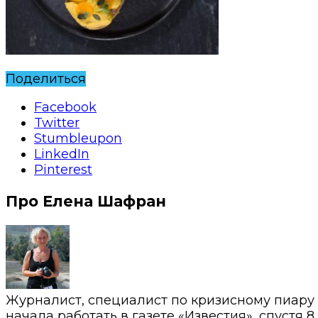
Поделиться
Facebook
Twitter
Stumbleupon
LinkedIn
Pinterest
Про Елена Шафран
Журналист, специалист по кризисному пиару
начала работать в газете «Известия», спустя 