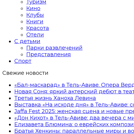
Туризм
Кино
Клубы
Книги
Красота
Отели
С детьми
Парки развлечений
Представления
Спорт
Свежие новости
«Бал-маскарад» в Тель-Авиве. Опера Вер
Новая Соня: яркий актерский дебют в те
Третья жизнь Ханоха Левина
Выставка «На исходе дня» в Тель-Авиве: 
Jaffa Fest 2025: женская сцена и новые п
«Дон Кихот» в Тель-Авиве: два вечера с 
Елизавета Блюмина: о еврейских компози
Братья Хенкины: параллельные миры и в