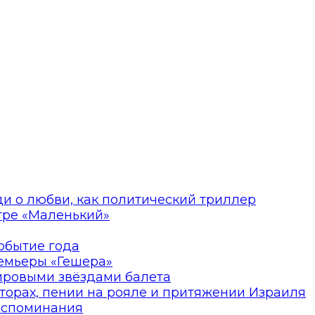
ди о любви, как политический триллер
атре «Маленький»
событие года
ремьеры «Гешера»
мировыми звёздами балета
торах, пении на рояле и притяжении Израиля
оспоминания