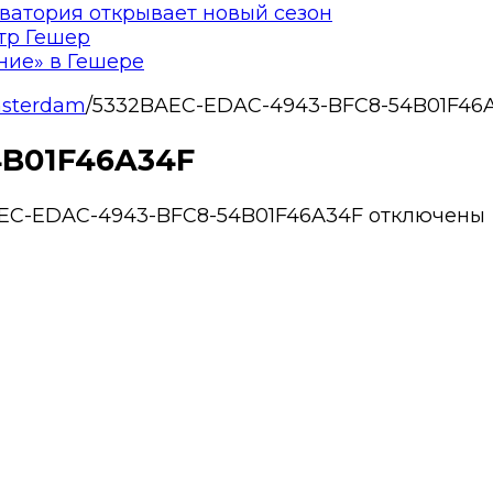
ватория открывает новый сезон
тр Гешер
ние» в Гешере
msterdam
/
5332BAEC-EDAC-4943-BFC8-54B01F46
4B01F46A34F
AEC-EDAC-4943-BFC8-54B01F46A34F
отключены