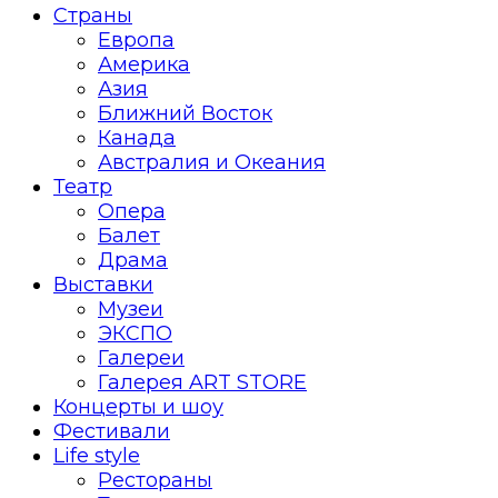
Страны
Европа
Америка
Азия
Ближний Восток
Канада
Австралия и Океания
Театр
Опера
Балет
Драма
Выставки
Музеи
ЭКСПО
Галереи
Галерея ART STORE
Концерты и шоу
Фестивали
Life style
Рестораны