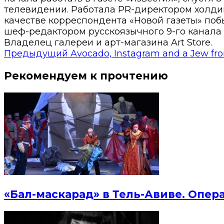
телевидении. Работала PR-директором холди
качестве корреспондента «Новой газеты» побы
шеф-редактором русскоязычного 9-го канала 
Владелец галереи и арт-магазина Art Store.
Предыдущий
Avocado, Instagram and a Jew f
Рекомендуем к прочтению
«Бал-маскарад» в Тель-Авиве. Опер