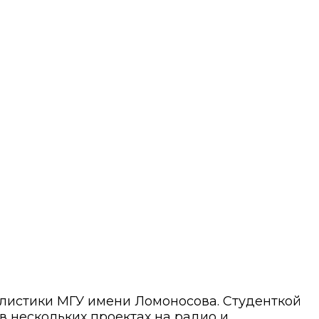
алистики МГУ имени Ломоносова. Студенткой
 в нескольких проектах на радио и