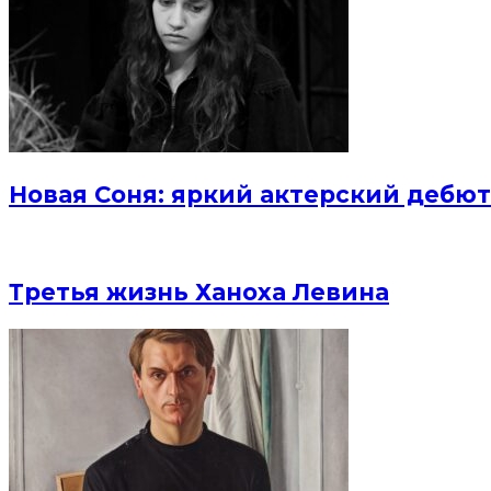
Новая Соня: яркий актерский дебют
Третья жизнь Ханоха Левина