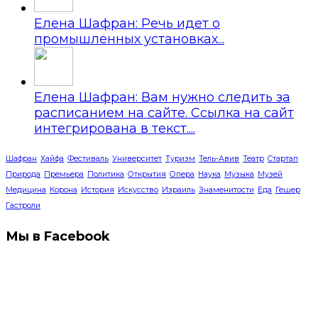
Елена Шафран: Речь идет о
промышленных установках...
Елена Шафран: Вам нужно следить за
расписанием на сайте. Ссылка на сайт
интегрирована в текст....
Шафран
Хайфа
Фестиваль
Университет
Туризм
Тель-Авив
Театр
Стартап
Природа
Премьера
Политика
Открытия
Опера
Наука
Музыка
Музей
Медицина
Корона
История
Искусство
Израиль
Знаменитости
Еда
Гешер
Гастроли
Мы в Facebook