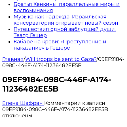
Братья Хенкины: параллельные миры и
воспоминания
Музыка как надежда: Израильская
консерватория открывает новый сезон
Путешествия одной заблудшей души.
Театр Гешер
Кабаре на крови: «Преступление и
наказание» в Гешере
Главная
/
Will troops be sent to Gaza?
/
09EF9184-
098C-446F-A174-11236482EE5B
09EF9184-098C-446F-A174-
11236482EE5B
Елена Шафран
Комментарии
к записи
09EF9184-098C-446F-A174-11236482EE5B
отключены