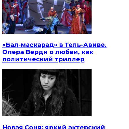
«Бал-маскарад» в Тель-Авиве.
Опера Верди о любви, как
политический триллер
Новая Соня: яркий актерский