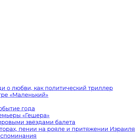
ди о любви, как политический триллер
атре «Маленький»
событие года
ремьеры «Гешера»
мировыми звёздами балета
торах, пении на рояле и притяжении Израиля
оспоминания