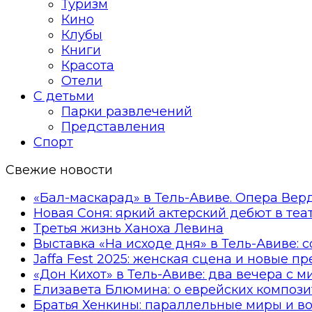
Туризм
Кино
Клубы
Книги
Красота
Отели
С детьми
Парки развлечений
Представления
Спорт
Свежие новости
«Бал-маскарад» в Тель-Авиве. Опера Вер
Новая Соня: яркий актерский дебют в те
Третья жизнь Ханоха Левина
Выставка «На исходе дня» в Тель-Авиве: 
Jaffa Fest 2025: женская сцена и новые п
«Дон Кихот» в Тель-Авиве: два вечера с 
Елизавета Блюмина: о еврейских компози
Братья Хенкины: параллельные миры и в