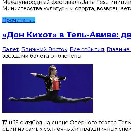
Международный фестиваль Jaffa Fest, иниц
Министерства культуры и спорта, возвращает
Прочитать »
«Дон Кихот» в Тель-Авиве: д
Балет
,
Ближний Восток
,
Все события
,
Главные
звёздами балета
отключены
17 и 18 октября на сцене Оперного театра Т
один из самых солнечных и праздничных спе