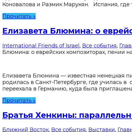
Коновалова и Размик Марукян. Испания, где т
Прочитать »
Елизавета Блюмина: о еврей
International Friends of Israel
,
Все события
,
Гла
Блюмина: о еврейских композиторах, пении н
Елизавета Блюмина — известная немецкая пи
родилась в Санкт-Петербурге, где училась в
переехала в Германию, куда была приглашена
Прочитать »
Братья Хенкины: параллель
Ближний Восток
,
Все события
,
Выставки
,
Глав