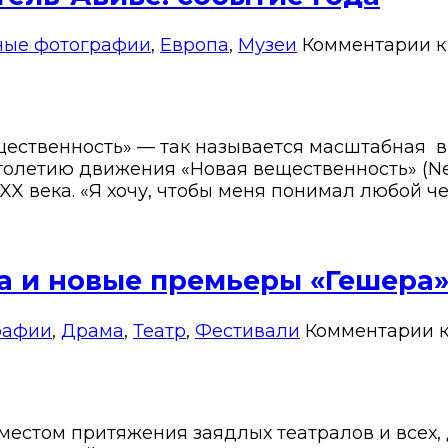
ные фотографии
,
Европа
,
Музеи
Комментарии
к
щественность» — так называется масштабная в
столетию движения «Новая вещественность» (Ne
 века. «Я хочу, чтобы меня понимал любой че
ена и новые премьеры «Гешера
рафии
,
Драма
,
Театр
,
Фестивали
Комментарии
к
 местом притяжения заядлых театралов и всех, 