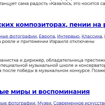
анцует сама радость «Казалось, это носится с
ских композиторах, пении на
вные фотографии
,
Европа
,
Интервью
,
Классика
,
а рояле и притяжении Израиля
отключены
анистка и дирижёр, обладательница престижно
 специальной музыкальной школе и консерватор
 после победы в музыкальном конкурсе. Позже
ные миры и воспоминания
ные фотографии
,
Музеи
,
Современное искусств