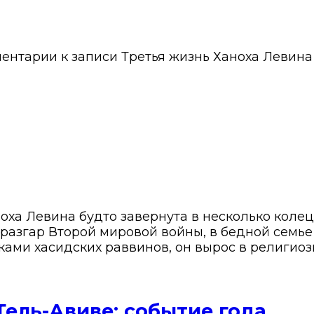
ентарии
к записи Третья жизнь Ханоха Левина
оха Левина будто завернута в несколько колец
в разгар Второй мировой войны, в бедной сем
ками хасидских раввинов, он вырос в религиоз
Тель-Авиве: событие года