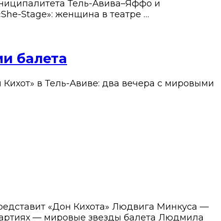
униципалитета Тель-Авива–Яффо и
She-Stage»: женщина в театре …
ми балета
 Кихот» в Тель-Авиве: два вечера с мировыми
представит «Дон Кихота» Людвига Минкуса —
 партиях — мировые звезды балета Людмила