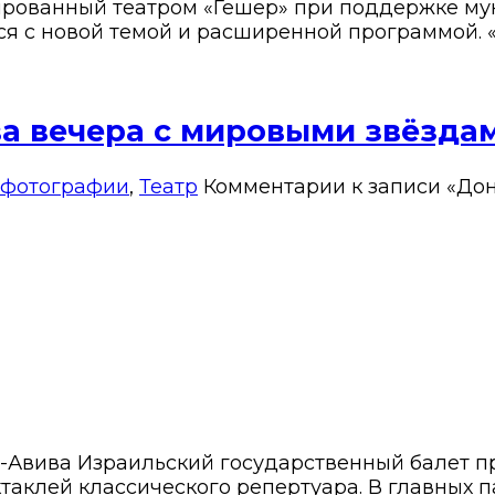
иированный театром «Гешер» при поддержке м
ся с новой темой и расширенной программой. «
ва вечера с мировыми звёзда
 фотографии
,
Театр
Комментарии
к записи «Дон
ель-Авива Израильский государственный балет 
ктаклей классического репертуара. В главных