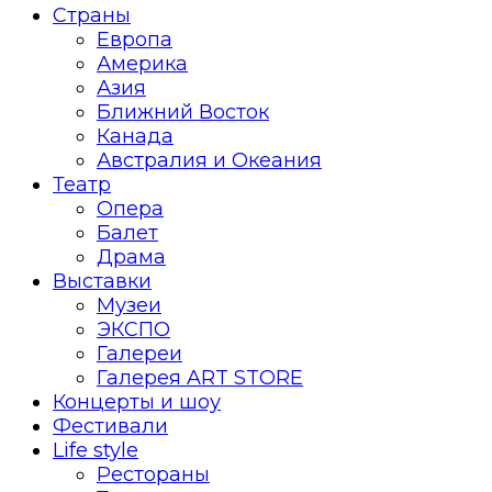
Страны
Европа
Америка
Азия
Ближний Восток
Канада
Австралия и Океания
Театр
Опера
Балет
Драма
Выставки
Музеи
ЭКСПО
Галереи
Галерея ART STORE
Концерты и шоу
Фестивали
Life style
Рестораны