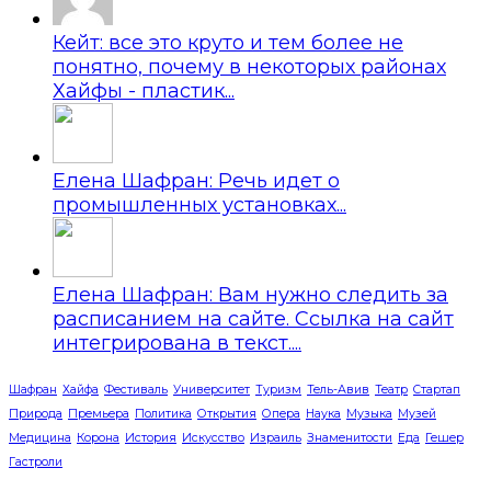
Кейт: все это круто и тем более не
понятно, почему в некоторых районах
Хайфы - пластик...
Елена Шафран: Речь идет о
промышленных установках...
Елена Шафран: Вам нужно следить за
расписанием на сайте. Ссылка на сайт
интегрирована в текст....
Шафран
Хайфа
Фестиваль
Университет
Туризм
Тель-Авив
Театр
Стартап
Природа
Премьера
Политика
Открытия
Опера
Наука
Музыка
Музей
Медицина
Корона
История
Искусство
Израиль
Знаменитости
Еда
Гешер
Гастроли