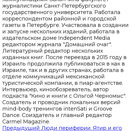
журналистики Санкт-Петербургского
государственного университета. Работала
корреспондентом районной и городской
газеты в Петербурге. Участвовала в создании
и запуске нескольких изданий, работала в
издательском доме Independent Media
редактором журнала "Домашний очаг".
Литературный редактор нескольких
изданных книг. После переезда в 2015 году в
Израиль продолжила публиковаться в как в
Израиле, так и в других странах, работала в
отделе коммуникаций мексиканской
туристической компании, в пиар-агентстве.
Интервьюер, кинообозреватель, автор
подкаста "Кино и книги с Ольгой Черномыс".
Создатель и проводник локальных версий
mind-body тренингов intenSati и Groove
Dance. Соиздатель и главный редактор
Carmel Magazine.
Предыдущий
Люди периферии. Ятир и его