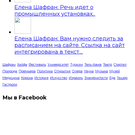
Елена Шафран: Речь идет о
промышленных установках...
Елена Шафран: Вам нужно следить за
расписанием на сайте. Ссылка на сайт
интегрирована в текст....
Шафран
Хайфа
Фестиваль
Университет
Туризм
Тель-Авив
Театр
Стартап
Природа
Премьера
Политика
Открытия
Опера
Наука
Музыка
Музей
Медицина
Корона
История
Искусство
Израиль
Знаменитости
Еда
Гешер
Гастроли
Мы в Facebook