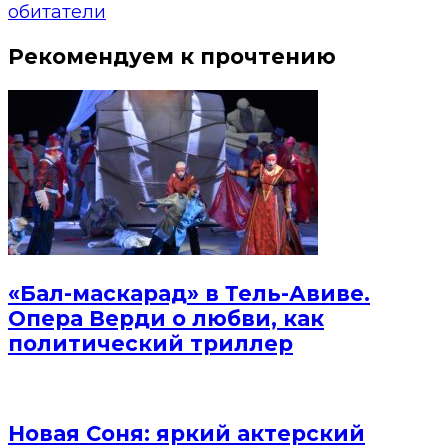
обитатели
Рекомендуем к прочтению
«Бал-маскарад» в Тель-Авиве.
Опера Верди о любви, как
политический триллер
Новая Соня: яркий актерский