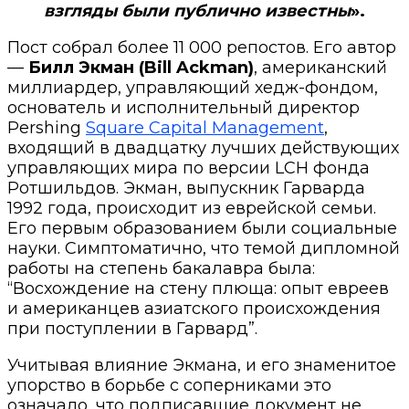
взгляды были публично известны
».
Пост собрал более 11 000 репостов. Его автор
—
Билл Экман (Bill Ackman)
, американский
миллиардер, управляющий хедж-фондом,
основатель и исполнительный директор
Pershing
Square Capital Management
,
входящий в двадцатку лучших действующих
управляющих мира по версии LCH фонда
Ротшильдов. Экман, выпускник Гарварда
1992 года, происходит из еврейской семьи.
Его первым образованием были социальные
науки. Симптоматично, что темой дипломной
работы на степень бакалавра была:
“Восхождение на стену плюща: опыт евреев
и американцев азиатского происхождения
при поступлении в Гарвард”.
Учитывая влияние Экмана, и его знаменитое
упорство в борьбе с соперниками это
означало, что подписавшие документ не