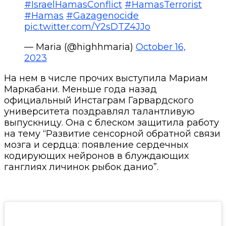
#IsraelHamasConflict
#HamasTerrorist
#Hamas
#Gazagenocide
pic.twitter.com/Y2sDTZ4JJo
— Maria (@highhmaria)
October 16,
2023
На нем в числе прочих выступила Мариам
Маркабани. Меньше года назад
официальный Инстаграм Гарвардского
университета поздравлял талантливую
выпускницу. Она с блеском защитила работу
на тему
“Развитие сенсорной обратной связи
мозга и сердца: появление сердечных
кодирующих нейронов в блуждающих
ганглиях личинок рыбок данио”.