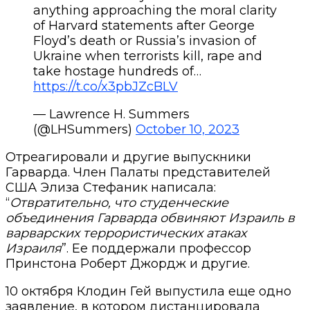
anything approaching the moral clarity
of Harvard statements after George
Floyd’s death or Russia’s invasion of
Ukraine when terrorists kill, rape and
take hostage hundreds of…
https://t.co/x3pbJZcBLV
— Lawrence H. Summers
(@LHSummers)
October 10, 2023
Отреагировали и другие выпускники
Гарварда. Член Палаты представителей
США Элиза Стефаник написала:
“
Отвратительно, что студенческие
объединения Гарварда обвиняют Израиль в
варварских террористических атаках
Израиля
”. Ее поддержали профессор
Принстона Роберт Джордж и другие.
10 октября
Клодин Гей выпустила еще одно
заявление, в котором дистанцировала