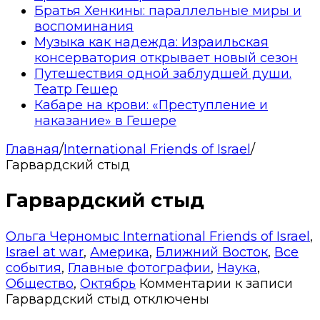
Братья Хенкины: параллельные миры и
воспоминания
Музыка как надежда: Израильская
консерватория открывает новый сезон
Путешествия одной заблудшей души.
Театр Гешер
Кабаре на крови: «Преступление и
наказание» в Гешере
Главная
/
International Friends of Israel
/
Гарвардский стыд
Гарвардский стыд
Ольга Черномыс
International Friends of Israel
,
Israel at war
,
Америка
,
Ближний Восток
,
Все
события
,
Главные фотографии
,
Наука
,
Общество
,
Октябрь
Комментарии
к записи
Гарвардский стыд
отключены