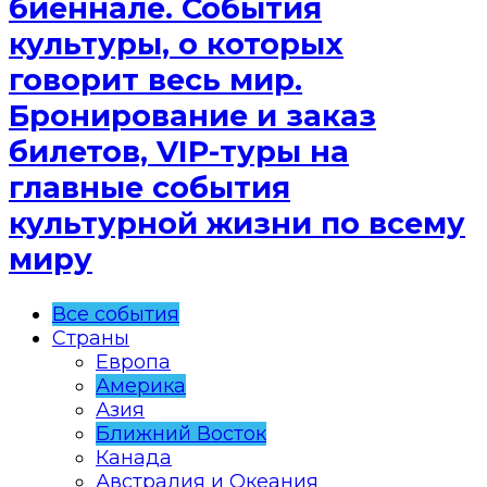
биеннале. События
культуры, о которых
говорит весь мир.
Бронирование и заказ
билетов, VIP-туры на
главные события
культурной жизни по всему
миру
Все события
Страны
Европа
Америка
Азия
Ближний Восток
Канада
Австралия и Океания