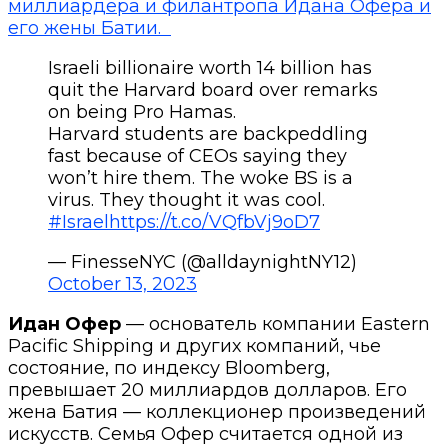
миллиардера и филантропа Идана Офера и
его жены Батии.
Israeli billionaire worth 14 billion has
quit the Harvard board over remarks
on being Pro Hamas.
Harvard students are backpeddling
fast because of CEOs saying they
won’t hire them. The woke BS is a
virus. They thought it was cool.
#Israel
https://t.co/VQfbVj9oD7
— FinesseNYC (@alldaynightNY12)
October 13, 2023
Идан Офер
— основатель компании Eastern
Pacific Shipping и других компаний, чье
состояние, по индексу Bloomberg,
превышает 20 миллиардов долларов. Его
жена Батия — коллекционер произведений
искусств. Семья Офер считается одной из