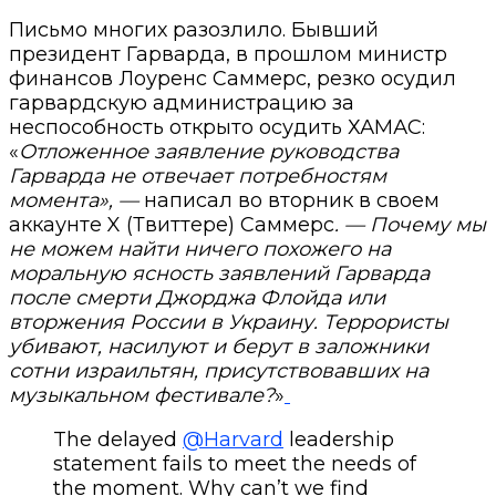
Письмо многих разозлило. Бывший
президент Гарварда, в прошлом министр
финансов Лоуренс Саммерс, резко осудил
гарвардскую администрацию за
неспособность открыто осудить ХАМАС:
«
Отложенное заявление руководства
Гарварда не отвечает потребностям
момента», —
написал во вторник в своем
аккаунте X (Твиттере) Саммерс
. — Почему мы
не можем найти ничего похожего на
моральную ясность заявлений Гарварда
после смерти Джорджа Флойда или
вторжения России в Украину. Террористы
убивают, насилуют и берут в заложники
сотни израильтян, присутствовавших на
музыкальном фестивале?
»
The delayed
@Harvard
leadership
statement fails to meet the needs of
the moment. Why can’t we find