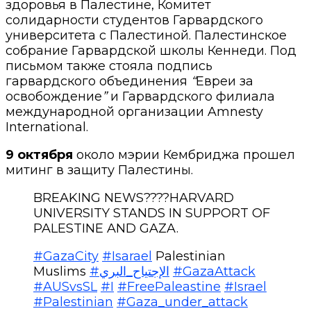
здоровья в Палестине
,
Комитет
солидарности студентов Гарвардского
университета с Палестиной.
Палестинское
собрание Гарвардской школы Кеннеди.
Под
письмом также стояла подпись
гарвардского объединения
“
Евреи за
освобождение
”
и Гарвардского филиала
международной организации
Amnesty
International.
9 октября
около мэрии Кембриджа прошел
митинг в защиту Палестины.
BREAKING NEWS????HARVARD
UNIVERSITY STANDS IN SUPPORT OF
PALESTINE AND GAZA.
#GazaCity
#Isarael
Palestinian
Muslims
#الإجتياح_البري
#GazaAttack
#AUSvsSL
#I
#FreePaleastine
#Israel
#Palestinian
#Gaza_under_attack