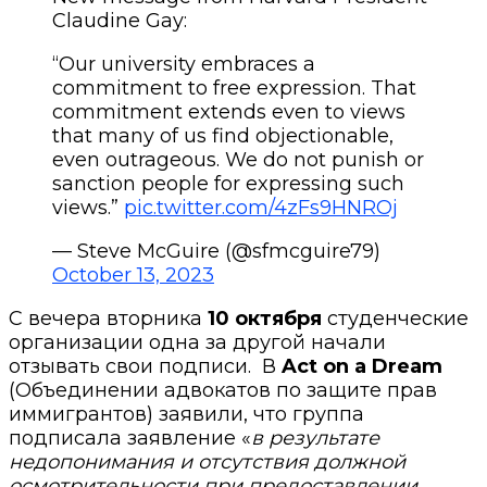
Claudine Gay:
“Our university embraces a
commitment to free expression. That
commitment extends even to views
that many of us find objectionable,
even outrageous. We do not punish or
sanction people for expressing such
views.”
pic.twitter.com/4zFs9HNROj
— Steve McGuire (@sfmcguire79)
October 13, 2023
С вечера вторника
10 октября
студенческие
организации одна за другой начали
отзывать свои подписи. В
Act on a Dream
(Объединении адвокатов по защите прав
иммигрантов) заявили, что группа
подписала заявление «
в результате
недопонимания и отсутствия должной
осмотрительности при предоставлении