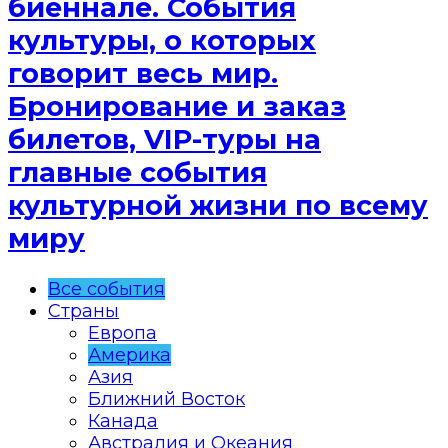
биеннале. События
культуры, о которых
говорит весь мир.
Бронирование и заказ
билетов, VIP-туры на
главные события
культурной жизни по всему
миру
Все события
Страны
Европа
Америка
Азия
Ближний Восток
Канада
Австралия и Океания