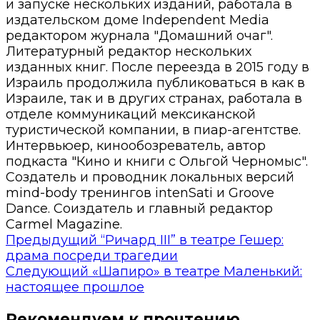
и запуске нескольких изданий, работала в
издательском доме Independent Media
редактором журнала "Домашний очаг".
Литературный редактор нескольких
изданных книг. После переезда в 2015 году в
Израиль продолжила публиковаться в как в
Израиле, так и в других странах, работала в
отделе коммуникаций мексиканской
туристической компании, в пиар-агентстве.
Интервьюер, кинообозреватель, автор
подкаста "Кино и книги с Ольгой Черномыс".
Создатель и проводник локальных версий
mind-body тренингов intenSati и Groove
Dance. Соиздатель и главный редактор
Carmel Magazine.
Предыдущий
“Ричард III” в театре Гешер:
драма посреди трагедии
Следующий
«Шапиро» в театре Маленький:
настоящее прошлое
Рекомендуем к прочтению