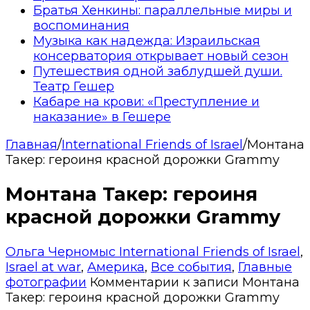
Братья Хенкины: параллельные миры и
воспоминания
Музыка как надежда: Израильская
консерватория открывает новый сезон
Путешествия одной заблудшей души.
Театр Гешер
Кабаре на крови: «Преступление и
наказание» в Гешере
Главная
/
International Friends of Israel
/
Монтана
Такер: героиня красной дорожки Grammy
Монтана Такер: героиня
красной дорожки Grammy
Ольга Черномыс
International Friends of Israel
,
Israel at war
,
Америка
,
Все события
,
Главные
фотографии
Комментарии
к записи Монтана
Такер: героиня красной дорожки Grammy