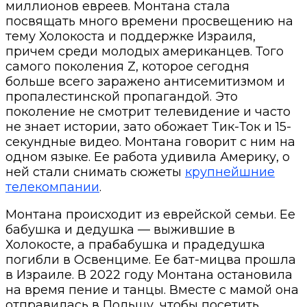
миллионов евреев. Монтана стала
посвящать много времени просвещению на
тему Холокоста и поддержке Израиля,
причем среди молодых американцев. Того
самого поколения Z, которое сегодня
больше всего заражено антисемитизмом и
пропалестинской пропагандой. Это
поколение не смотрит телевидение и часто
не знает истории, зато обожает Тик-Ток и 15-
секундные видео. Монтана говорит с ним на
одном языке. Ее работа удивила Америку, о
ней стали снимать сюжеты
крупнейшние
телекомпании
.
Монтана происходит из еврейской семьи. Ее
бабушка и дедушка — выжившие в
Холокосте, а прабабушка и прадедушка
погибли в Освенциме. Ее бат-мицва прошла
в Израиле. В 2022 году Монтана остановила
на время пение и танцы. Вместе с мамой она
отправилась в Польшу, чтобы посетить