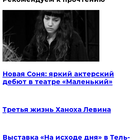
Новая Соня: яркий актерский
дебют в театре «Маленький»
Третья жизнь Ханоха Левина
Выставка «На исходе дня» в Тель-