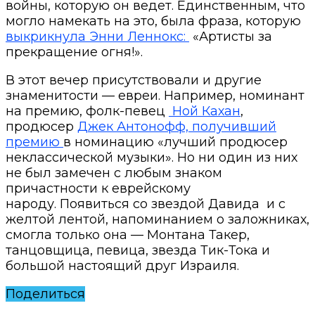
войны, которую он ведет. Единственным, что
могло намекать на это, была фраза, которую
выкрикнула Энни Леннокс:
«Артисты за
прекращение огня!».
В этот вечер присутствовали и другие
знаменитости — евреи. Например, номинант
на премию, фолк-певец
Ной Кахан
,
продюсер
Джек Антонофф, получивший
премию
в номинацию «лучший продюсер
неклассической музыки». Но ни один из них
не был замечен с любым знаком
причастности к еврейскому
народу. Появиться со звездой Давида и с
желтой лентой, напоминанием о заложниках,
смогла только она — Монтана Такер,
танцовщица, певица, звезда Тик-Тока и
большой настоящий друг Израиля.
Поделиться