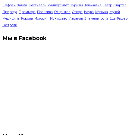
Шафран
Хайфа
Фестиваль
Университет
Туризм
Тель-Авив
Театр
Стартап
Природа
Премьера
Политика
Открытия
Опера
Наука
Музыка
Музей
Медицина
Корона
История
Искусство
Израиль
Знаменитости
Еда
Гешер
Гастроли
Мы в Facebook