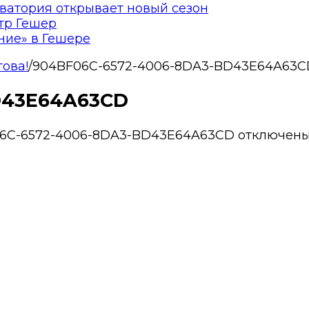
ватория открывает новый сезон
тр Гешер
ние» в Гешере
това!
/
904BF06C-6572-4006-8DA3-BD43E64A63C
D43E64A63CD
06C-6572-4006-8DA3-BD43E64A63CD
отключен