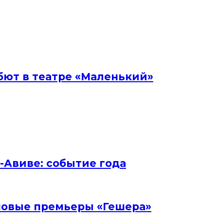
бют в театре «Маленький»
ь-Авиве: событие года
и новые премьеры «Гешера»