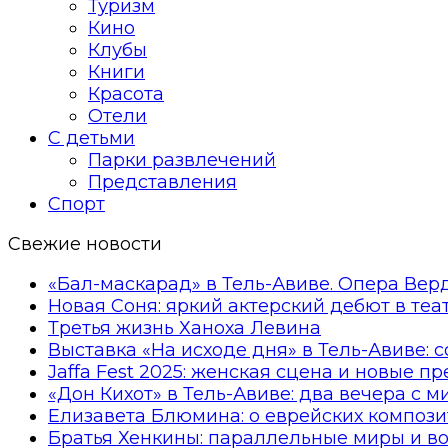
Туризм
Кино
Клубы
Книги
Красота
Отели
С детьми
Парки развлечений
Представления
Спорт
Свежие новости
«Бал-маскарад» в Тель-Авиве. Опера Вер
Новая Соня: яркий актерский дебют в те
Третья жизнь Ханоха Левина
Выставка «На исходе дня» в Тель-Авиве: 
Jaffa Fest 2025: женская сцена и новые п
«Дон Кихот» в Тель-Авиве: два вечера с 
Елизавета Блюмина: о еврейских компози
Братья Хенкины: параллельные миры и в