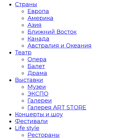
Страны
Европа
Америка
Азия
Ближний Восток
Канада
Австралия и Океания
Театр
Опера
Балет
Драма
Выставки
Музеи
ЭКСПО
Галереи
Галерея ART STORE
Концерты и шоу
Фестивали
Life style
Рестораны