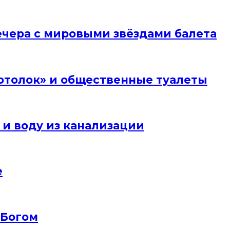
вечера с мировыми звёздами балета
отолок» и общественные туалеты
 и воду из канализации
е
 Богом