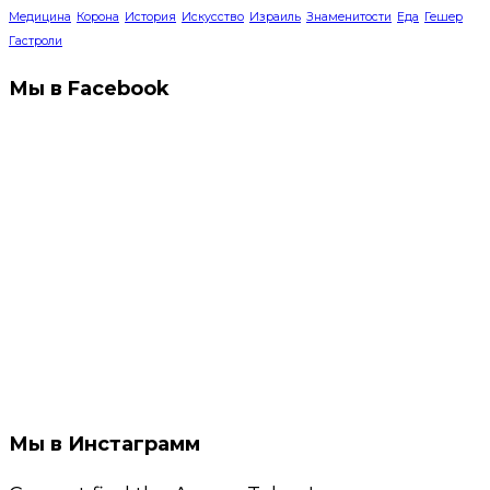
Медицина
Корона
История
Искусство
Израиль
Знаменитости
Еда
Гешер
Гастроли
Мы в Facebook
Мы в Инстаграмм