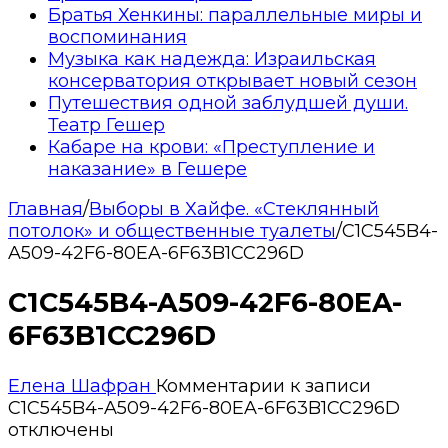
Братья Хенкины: параллельные миры и
воспоминания
Музыка как надежда: Израильская
консерватория открывает новый сезон
Путешествия одной заблудшей души.
Театр Гешер
Кабаре на крови: «Преступление и
наказание» в Гешере
Главная
/
Выборы в Хайфе. «Стеклянный
потолок» и общественные туалеты
/
C1C545B4-
A509-42F6-80EA-6F63B1CC296D
C1C545B4-A509-42F6-80EA-
6F63B1CC296D
Елена Шафран
Комментарии
к записи
C1C545B4-A509-42F6-80EA-6F63B1CC296D
отключены