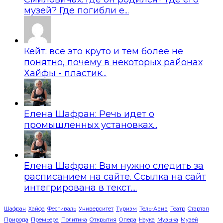
музей? Где погибли е...
Кейт: все это круто и тем более не
понятно, почему в некоторых районах
Хайфы - пластик...
Елена Шафран: Речь идет о
промышленных установках...
Елена Шафран: Вам нужно следить за
расписанием на сайте. Ссылка на сайт
интегрирована в текст....
Шафран
Хайфа
Фестиваль
Университет
Туризм
Тель-Авив
Театр
Стартап
Природа
Премьера
Политика
Открытия
Опера
Наука
Музыка
Музей