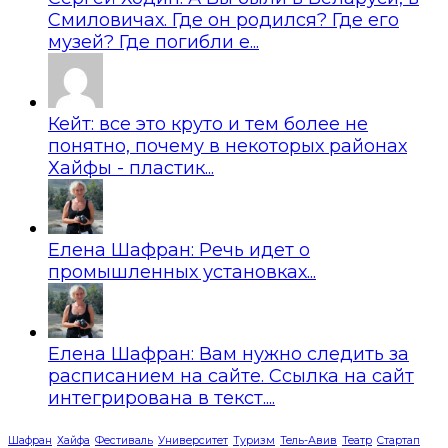
Смиловичах. Где он родился? Где его
музей? Где погибли е...
Кейт: все это круто и тем более не
понятно, почему в некоторых районах
Хайфы - пластик...
Елена Шафран: Речь идет о
промышленных установках...
Елена Шафран: Вам нужно следить за
расписанием на сайте. Ссылка на сайт
интегрирована в текст....
Шафран
Хайфа
Фестиваль
Университет
Туризм
Тель-Авив
Театр
Стартап