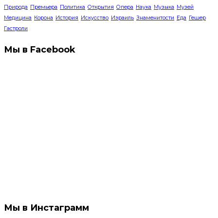
Природа
Премьера
Политика
Открытия
Опера
Наука
Музыка
Музей
Медицина
Корона
История
Искусство
Израиль
Знаменитости
Еда
Гешер
Гастроли
Мы в Facebook
Мы в Инстаграмм