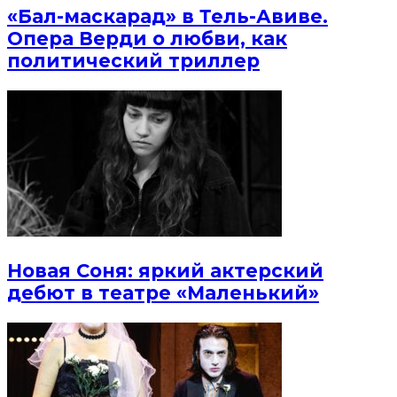
«Бал-маскарад» в Тель-Авиве.
Опера Верди о любви, как
политический триллер
Новая Соня: яркий актерский
дебют в театре «Маленький»