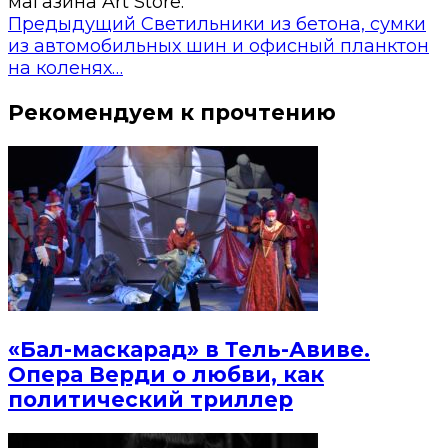
магазина Art Store.
Предыдущий
Светильники из бетона, сумки
из автомобильных шин и офисный планктон
на коленях…
Рекомендуем к прочтению
«Бал-маскарад» в Тель-Авиве.
Опера Верди о любви, как
политический триллер