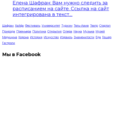
Елена Шафран: Вам нужно следить за
расписанием на сайте. Ссылка на сайт
интегрирована в текст....
Шафран
Хайфа
Фестиваль
Университет
Туризм
Тель-Авив
Театр
Стартап
Природа
Премьера
Политика
Открытия
Опера
Наука
Музыка
Музей
Медицина
Корона
История
Искусство
Израиль
Знаменитости
Еда
Гешер
Гастроли
Мы в Facebook