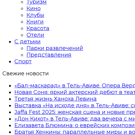
Туризм
Кино
Клубы
Книги
Красота
Отели
С детьми
Парки развлечений
Представления
Спорт
Свежие новости
«Бал-маскарад» в Тель-Авиве. Опера Вер
Новая Соня: яркий актерский дебют в те
Третья жизнь Ханоха Левина
Выставка «На исходе дня» в Тель-Авиве: 
Jaffa Fest 2025: женская сцена и новые п
«Дон Кихот» в Тель-Авиве: два вечера с 
Елизавета Блюмина: о еврейских компози
Братья Хенкины: параллельные миры и в