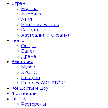
Страны
Европа
Америка
Азия
Ближний Восток
Канада
Австралия и Океания
Театр
Опера
Балет
Драма
Выставки
Музеи
ЭКСПО
Галереи
Галерея ART STORE
Концерты и шоу
Фестивали
Life style
Рестораны