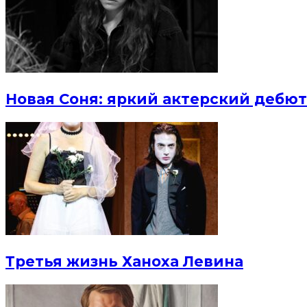
Новая Соня: яркий актерский дебют
Третья жизнь Ханоха Левина