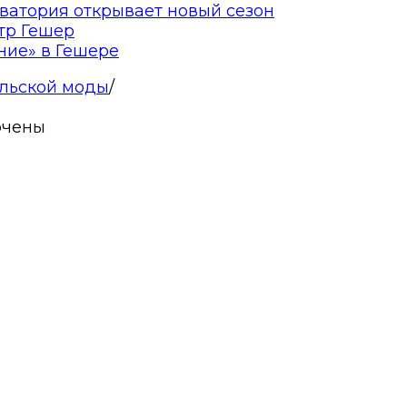
ватория открывает новый сезон
тр Гешер
ние» в Гешере
ильской моды
/
ючены