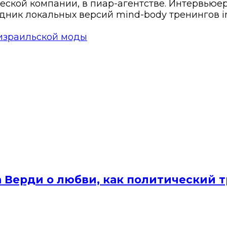
ской компании, в пиар-агентстве. Интервьюер,
дник локальных версий mind-body тренингов in
израильской моды
а Верди о любви, как политический 