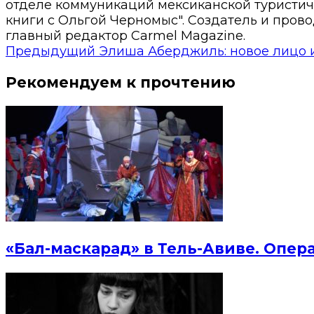
отделе коммуникаций мексиканской туристиче
книги с Ольгой Черномыс". Создатель и прово
главный редактор Carmel Magazine.
Предыдущий
Элиша Аберджиль: новое лицо 
Рекомендуем к прочтению
«Бал-маскарад» в Тель-Авиве. Опер