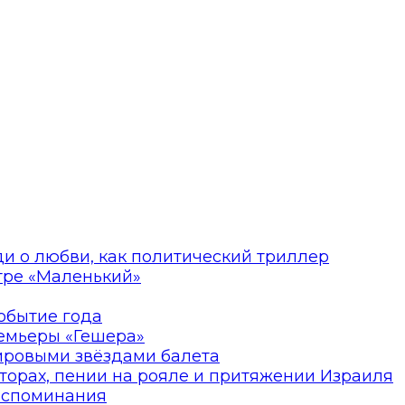
ди о любви, как политический триллер
атре «Маленький»
событие года
ремьеры «Гешера»
мировыми звёздами балета
торах, пении на рояле и притяжении Израиля
оспоминания