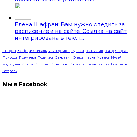
Елена Шафран: Вам нужно следить за
расписанием на сайте. Ссылка на сайт
интегрирована в текст....
Шафран
Хайфа
Фестиваль
Университет
Туризм
Тель-Авив
Театр
Стартап
Природа
Премьера
Политика
Открытия
Опера
Наука
Музыка
Музей
Медицина
Корона
История
Искусство
Израиль
Знаменитости
Еда
Гешер
Гастроли
Мы в Facebook