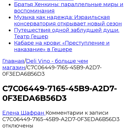
Братья Хенкины: параллельные миры и
воспоминания
Музыка как надежда: Израильская
консерватория открывает новый сезон
Путешествия одной заблудшей души.
Театр Гешер
Кабаре на крови: «Преступление и
наказание» в Гешере
Главная
/
Deli Vino - больше чем
магазин
/
C7C06449-7165-45B9-A2D7-
0F3EDA6B56D3
C7C06449-7165-45B9-A2D7-
0F3EDA6B56D3
Елена Шафран
Комментарии
к записи
C7C06449-7165-45B9-A2D7-0F3EDA6B56D3
отключены