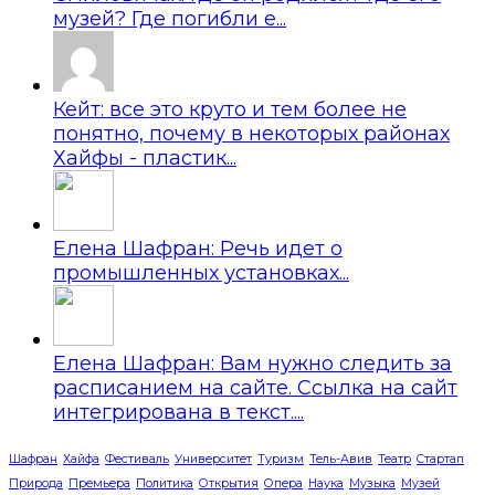
музей? Где погибли е...
Кейт: все это круто и тем более не
понятно, почему в некоторых районах
Хайфы - пластик...
Елена Шафран: Речь идет о
промышленных установках...
Елена Шафран: Вам нужно следить за
расписанием на сайте. Ссылка на сайт
интегрирована в текст....
Шафран
Хайфа
Фестиваль
Университет
Туризм
Тель-Авив
Театр
Стартап
Природа
Премьера
Политика
Открытия
Опера
Наука
Музыка
Музей