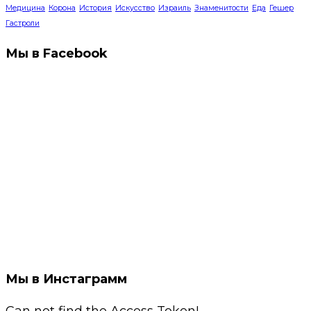
Медицина
Корона
История
Искусство
Израиль
Знаменитости
Еда
Гешер
Гастроли
Мы в Facebook
Мы в Инстаграмм
Can not find the Access Token!