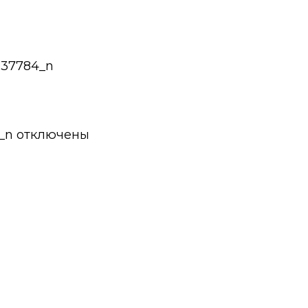
237784_n
_n
отключены