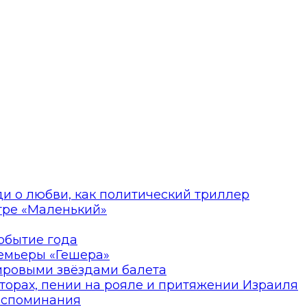
ди о любви, как политический триллер
атре «Маленький»
событие года
ремьеры «Гешера»
мировыми звёздами балета
торах, пении на рояле и притяжении Израиля
оспоминания