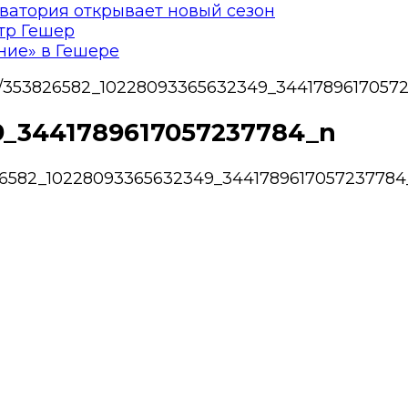
ватория открывает новый сезон
тр Гешер
ние» в Гешере
/
353826582_10228093365632349_3441789617057
9_3441789617057237784_n
26582_10228093365632349_3441789617057237784