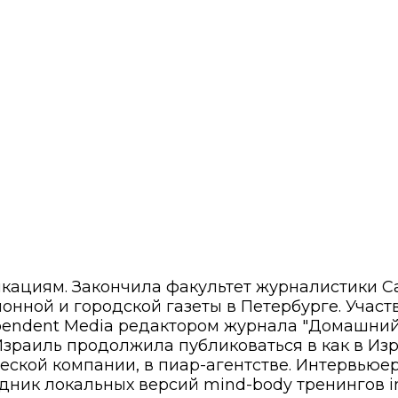
икациям. Закончила факультет журналистики С
нной и городской газеты в Петербурге. Участ
pendent Media редактором журнала "Домашний
Израиль продолжила публиковаться в как в Изра
ской компании, в пиар-агентстве. Интервьюер,
дник локальных версий mind-body тренингов in