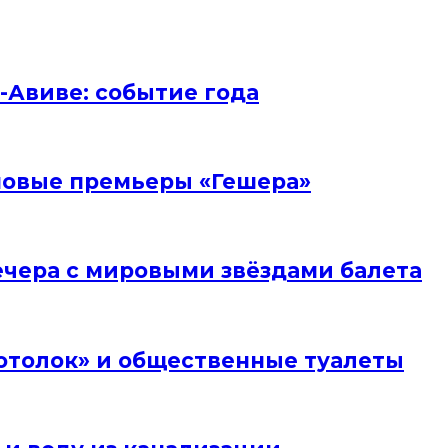
ь-Авиве: событие года
и новые премьеры «Гешера»
вечера с мировыми звёздами балета
отолок» и общественные туалеты