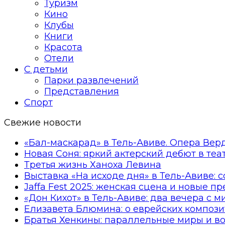
Туризм
Кино
Клубы
Книги
Красота
Отели
С детьми
Парки развлечений
Представления
Спорт
Свежие новости
«Бал-маскарад» в Тель-Авиве. Опера Вер
Новая Соня: яркий актерский дебют в те
Третья жизнь Ханоха Левина
Выставка «На исходе дня» в Тель-Авиве: 
Jaffa Fest 2025: женская сцена и новые п
«Дон Кихот» в Тель-Авиве: два вечера с 
Елизавета Блюмина: о еврейских компози
Братья Хенкины: параллельные миры и в