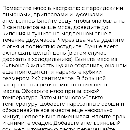
Поместите мясо в кастрюлю с персидскими
лимонами, приправами и кусочками
апельсинов. Влейте воду, чтобы она была на
2 сантиметра выше мяса, доведите до
кипения и тушите на медленном огне в
течение двух часов.
Через два часа удалите
с огня и полностью остудите. Лучше всего
охлаждать целый день (в этом случае
держать в холодильнике). Выньте мясо из
бульона (
жидкость
нужно сохранить
, она нам
еще пригодится
) и нарежьте кубики
размером 2
x
2 сантиметра. В большой
кастрюле нагреть немного оливкового
масла. Обжарьте мясо при высокой
температуре.
Затем немного убавьте
температуру, добавьте нарезанные овощи и
обжаривайте все вместе еще несколько
минут, непрерывно помешивая. Влейте арак
и снимите осадок. Добавьте апельсиновый
сок, мед и томатную пасту, перемешайте.