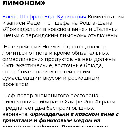
лимоном»
Елена Шафран
Еда
,
Кулинария
Комментарии
к записи Рецепт от шефа на Рош а-Шана.
«Фрикадельки в красном вине» и «Телячьи
щечки с персидским лимоном»
отключены
На еврейский Новый Год стол должен
ломиться от яств и кроме обязательных
символических продуктов на нем должны
быть экзотические, восточные блюда,
способные сразить гостей своим
сумасшедшим вкусом и роскошным
ароматом.
Шеф-повар знаменитого ресторана
—
пивоварни «Либира» в Хайфе Рон Авраам
предлагает два беспроигрышных
варианта.
Фрикадельки в красном вине с
гранатами и финиковым медом на
«ризотто» из фрике.
Телячьи ще
ч
ки с