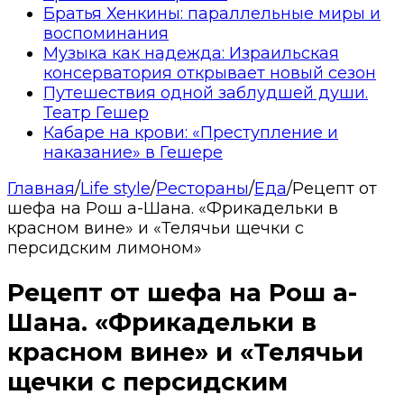
Братья Хенкины: параллельные миры и
воспоминания
Музыка как надежда: Израильская
консерватория открывает новый сезон
Путешествия одной заблудшей души.
Театр Гешер
Кабаре на крови: «Преступление и
наказание» в Гешере
Главная
/
Life style
/
Рестораны
/
Еда
/
Рецепт от
шефа на Рош а-Шана. «Фрикадельки в
красном вине» и «Телячьи щечки с
персидским лимоном»
Рецепт от шефа на Рош а-
Шана. «Фрикадельки в
красном вине» и «Телячьи
щечки с персидским