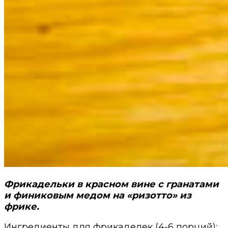
Фрикадельки в красном вине с гранатами
и финиковым медом на «ризотто» из
фрике.
Ингредиенты для фрикаделек (4-6 порций):