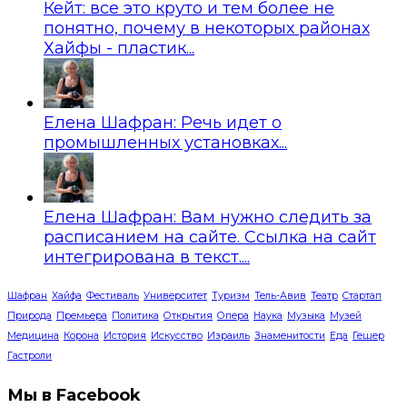
Кейт: все это круто и тем более не
понятно, почему в некоторых районах
Хайфы - пластик...
Елена Шафран: Речь идет о
промышленных установках...
Елена Шафран: Вам нужно следить за
расписанием на сайте. Ссылка на сайт
интегрирована в текст....
Шафран
Хайфа
Фестиваль
Университет
Туризм
Тель-Авив
Театр
Стартап
Природа
Премьера
Политика
Открытия
Опера
Наука
Музыка
Музей
Медицина
Корона
История
Искусство
Израиль
Знаменитости
Еда
Гешер
Гастроли
Мы в Facebook