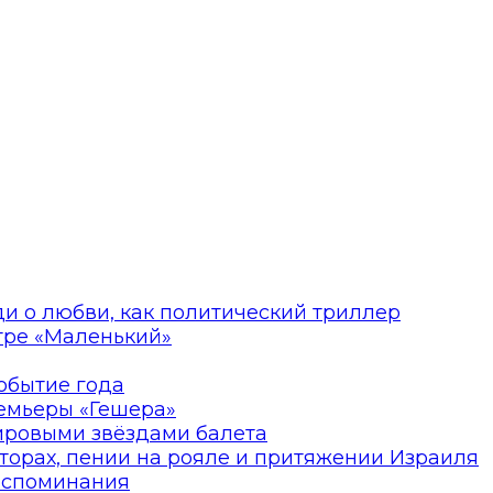
ди о любви, как политический триллер
атре «Маленький»
событие года
ремьеры «Гешера»
мировыми звёздами балета
торах, пении на рояле и притяжении Израиля
оспоминания