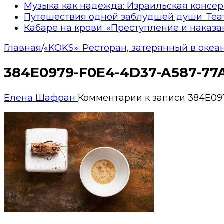
Музыка как надежда: Израильская консер
Путешествия одной заблудшей души. Теа
Кабаре на крови: «Преступление и наказа
Главная
/
«KOKS»: Ресторан, затерянный в океа
384E0979-F0E4-4D37-A587-77
Елена Шафран
Комментарии
к записи 384E09