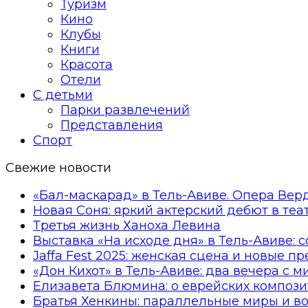
Туризм
Кино
Клубы
Книги
Красота
Отели
С детьми
Парки развлечений
Представления
Спорт
Свежие новости
«Бал-маскарад» в Тель-Авиве. Опера Вер
Новая Соня: яркий актерский дебют в те
Третья жизнь Ханоха Левина
Выставка «На исходе дня» в Тель-Авиве: 
Jaffa Fest 2025: женская сцена и новые п
«Дон Кихот» в Тель-Авиве: два вечера с 
Елизавета Блюмина: о еврейских компози
Братья Хенкины: параллельные миры и в