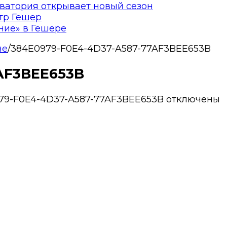
ватория открывает новый сезон
тр Гешер
ние» в Гешере
не
/
384E0979-F0E4-4D37-A587-77AF3BEE653B
AF3BEE653B
79-F0E4-4D37-A587-77AF3BEE653B
отключены