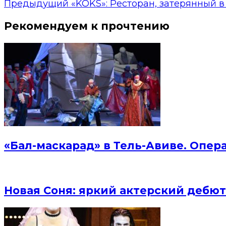
Предыдущий
«KOKS»: Ресторан, затерянный в
Рекомендуем к прочтению
«Бал-маскарад» в Тель-Авиве. Опер
Новая Соня: яркий актерский дебют