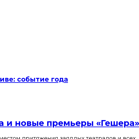
иве: событие года
ена и новые премьеры «Гешера
 местом притяжения заядлых театралов и всех, 