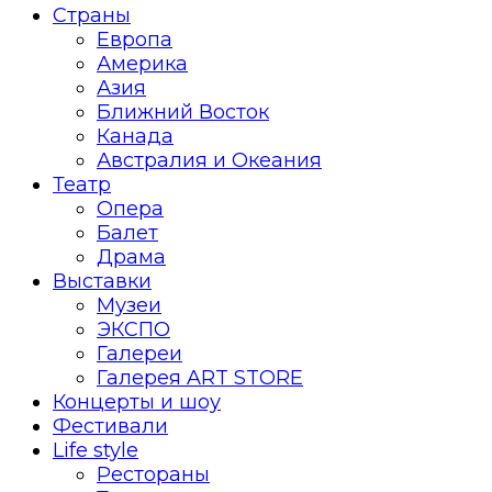
Страны
Европа
Америка
Азия
Ближний Восток
Канада
Австралия и Океания
Театр
Опера
Балет
Драма
Выставки
Музеи
ЭКСПО
Галереи
Галерея ART STORE
Концерты и шоу
Фестивали
Life style
Рестораны