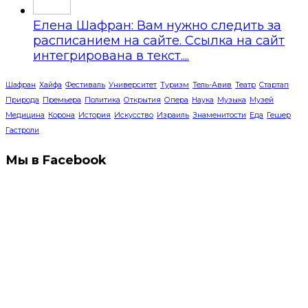
Елена Шафран: Вам нужно следить за
расписанием на сайте. Ссылка на сайт
интегрирована в текст....
Шафран
Хайфа
Фестиваль
Университет
Туризм
Тель-Авив
Театр
Стартап
Природа
Премьера
Политика
Открытия
Опера
Наука
Музыка
Музей
Медицина
Корона
История
Искусство
Израиль
Знаменитости
Еда
Гешер
Гастроли
Мы в Facebook