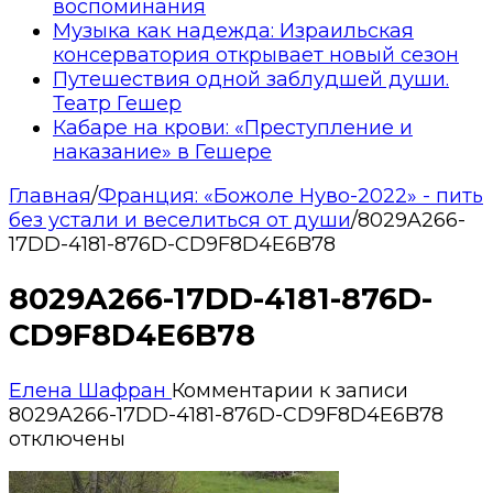
воспоминания
Музыка как надежда: Израильская
консерватория открывает новый сезон
Путешествия одной заблудшей души.
Театр Гешер
Кабаре на крови: «Преступление и
наказание» в Гешере
Главная
/
Франция: «Божоле Нуво-2022» - пить
без устали и веселиться от души
/
8029A266-
17DD-4181-876D-CD9F8D4E6B78
8029A266-17DD-4181-876D-
CD9F8D4E6B78
Елена Шафран
Комментарии
к записи
8029A266-17DD-4181-876D-CD9F8D4E6B78
отключены