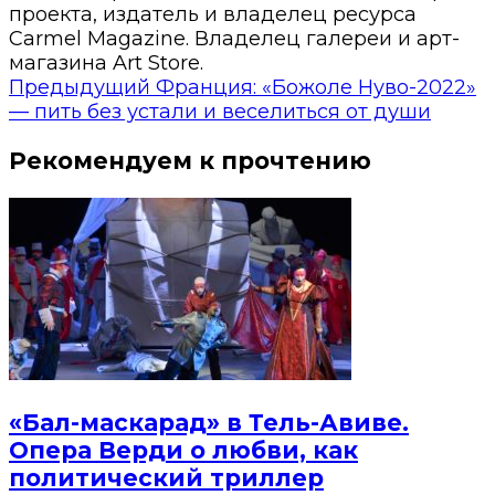
проекта, издатель и владелец ресурса
Carmel Magazine. Владелец галереи и арт-
магазина Art Store.
Предыдущий
Франция: «Божоле Нуво-2022»
— пить без устали и веселиться от души
Рекомендуем к прочтению
«Бал-маскарад» в Тель-Авиве.
Опера Верди о любви, как
политический триллер