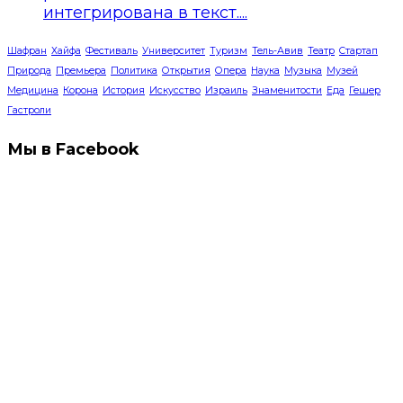
интегрирована в текст....
Шафран
Хайфа
Фестиваль
Университет
Туризм
Тель-Авив
Театр
Стартап
Природа
Премьера
Политика
Открытия
Опера
Наука
Музыка
Музей
Медицина
Корона
История
Искусство
Израиль
Знаменитости
Еда
Гешер
Гастроли
Мы в Facebook