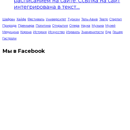
расписанием на сайте. Ссылка на сайт
интегрирована в текст....
Шафран
Хайфа
Фестиваль
Университет
Туризм
Тель-Авив
Театр
Стартап
Природа
Премьера
Политика
Открытия
Опера
Наука
Музыка
Музей
Медицина
Корона
История
Искусство
Израиль
Знаменитости
Еда
Гешер
Гастроли
Мы в Facebook