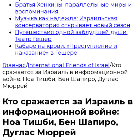
Братья Хенкины: параллельные миры и
воспоминания
Музыка как надежда: Израильская
консерватория открывает новый сезон
Путешествия одной заблудшей души.
Театр Гешер
Кабаре на крови: «Преступление и
наказание» в Гешере
Главная
/
International Friends of Israel
/
Кто
сражается за Израиль в информационной
войне: Ноа Тишби, Бен Шапиро, Дуглас
Мюррей
Кто сражается за Израиль в
информационной войне:
Ноа Тишби, Бен Шапиро,
Дуглас Мюррей