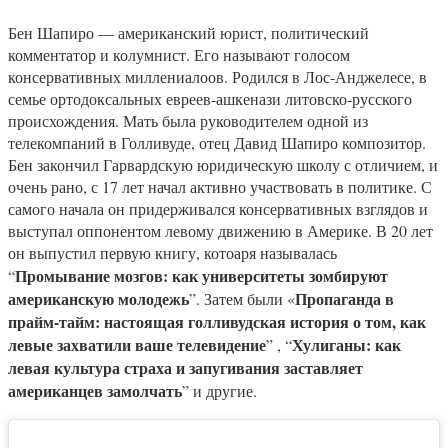
Бен Шапиро — американский юрист, политический
комментатор и колумнист. Его называют голосом
консервативных миллениалоов.
Родился в Лос-Анджелесе, в
семье ортодоксальных евреев-ашкенази литовско-русского
происхождения. Мать была руководителем одной из
телекомпаний в Голливуде, отец Давид Шапиро композитор.
Бен закончил Гарвардскую юридическую школу с отличием, и
очень рано, с 17 лет начал активно участвовать в политике. С
самого начала он придерживался консервативных взглядов и
выступал оппонентом левому движению в Америке. В 20 лет
он выпустил первую книгу, котоаря называлась
Промывание мозгов: как университеты зомбируют
“
американскую молодежь
Пропаганда в
”. Затем были «
прайм-тайм: настоящая голливудская история о том, как
левые захватили ваше телевидение
Хулиганы: как
” , “
левая культура страха и запугивания заставляет
американцев замолчать
” и другие.