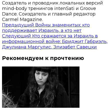
Создатель и проводник локальных версий
mind-body тренингов intenSati и Groove
Dance. Соиздатель и главный редактор
Carmel Magazine.
Предыдущий
Войны знаменитых: кто
поддерживает Израиль, а кто нет
Следующий
Кто сражается за Израиль в
информационной войне: Бриджит Габриэль,
Джулиана Маргулис, Элизабет Савецки
Рекомендуем к прочтению