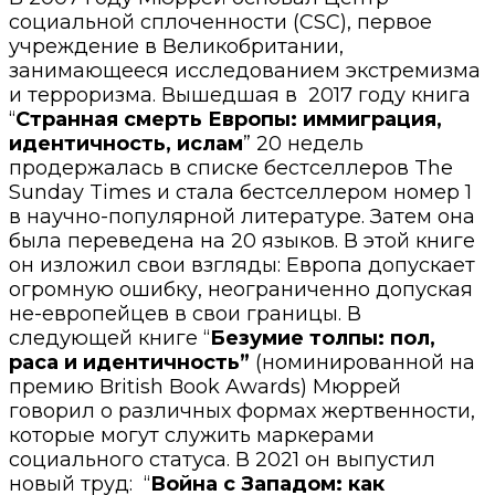
социальной сплоченности (CSC), первое
учреждение в Великобритании,
занимающееся исследованием экстремизма
и терроризма. Вышедшая в 2017 году книга
“
Странная смерть Европы: иммиграция,
идентичность, ислам
” 20 недель
продержалась в списке бестселлеров The
Sunday Times и стала бестселлером номер 1
в научно-популярной литературе. Затем она
была переведена на 20 языков. В этой книге
он изложил свои взгляды: Европа допускает
огромную ошибку, неограниченно допуская
не-европейцев в свои границы.
В
следующей книге “
Безумие толпы: пол,
раса и идентичность”
(номинированной на
премию British Book Awards) Мюррей
говорил о различных формах жертвенности,
которые могут служить маркерами
социального статуса. В 2021 он выпустил
новый труд: “
Война с Западом: как