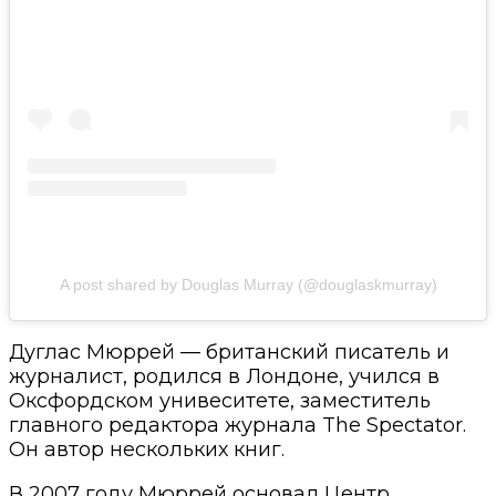
A post shared by Douglas Murray (@douglaskmurray)
Дуглас Мюррей — британский писатель и
журналист, родился в Лондоне, учился в
Оксфордском унивеситете, заместитель
главного редактора журнала
The Spectator
.
Он автор нескольких книг.
В 2007 году Мюррей основал Центр