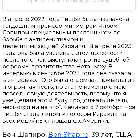
A post shared by Noa Tishby (@noatishby)
В апреле 2022 года Тишби была назначена
тогдашним премьер-министром
Яиром
Лапидом
специальным посланником по
борьбе с антисемитизмом и
делегитимизацией Израиля.
В апреле 2023
года она была уволена с этой должности
после того, как выступила против
судебной
реформы правительства Нетаньяху. В
интервью в сентябре 2023 года она сказала
в интервью
: “ Это была огромная привилегия
и огромная честь, но это не изменило мою
повседневную деятельность, потому что я
уже делала это и буду продолжать делать,
несмотря ни на что”.
Начиная с 7 октября Ноа
Тишби стала лицом и голосом Израиля на
всех медийных площадках Америки.
Бен Шапиро,
Ben Shapiro
, 39 лет, США