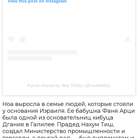
View this post on Instagram
A post shared by Noa Tishby (@noatishby)
Ноа выросла в семье людей, которые стояли
у основания Израиля. Ее бабушка Фаня Арци
была одной из основательниц кибуца
Дгания в Галилее. Прадед Нахум Тиш,
создал Министерство промышленности и
торговли, а другой дед — был дипломатом и