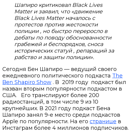
Шапиро критиковал Black Lives
Matter и заявил, что «движение
Black Lives Matter началось с
протестов против жестокости
полиции , но быстро переросло в
дебаты по поводу обоснованности
грабежей и беспорядков, сноса
исторических статуй , репараций за
рабство и защиты полиции».
Сегодня Бен Шапиро — ведущий своего
ежедневного политического подкаста
The
Ben Shapiro Show
. В 2019 году подкаст был
назван вторым популярности подкастом в
США.
Его транслируют более 200
радиостанций, в том числе 9 из 10
крупнейших. В 2021 году подкаст Бена
Шапиро занял 9-е место среди подкастов
Apple по популярности. На его
странице
в
Инстаграм более 4 миллионов подписчиков.