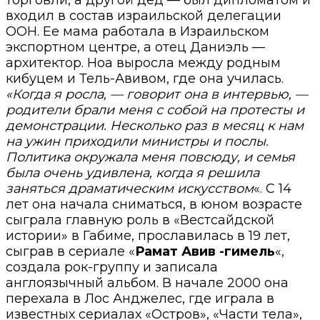
входил в состав израильской делегации
ООН. Ее мама работала в Израильском
экспортном центре, а отец Даниэль —
архитектор. Ноа выросла между родным
кибуцем и Тель-Авивом, где она училась.
«Когда я росла, — говорит она в интервью, —
родители брали меня с собой на протесты и
демонстрации. Несколько раз в месяц к нам
на ужин приходили министры и послы.
Политика окружала меня повсюду, и семья
была очень удивлена, когда я решила
заняться драматическим искусством
«. С 14
лет она начала сниматься, в юном возрасте
сыграла главную роль в «Вестсайдской
истории» в Габиме, прославилась в 19 лет,
сыграв в сериале «
Рамат Авив -гимель
«,
создала рок-группу и записала
англоязычный альбом. В начале 2000 она
перехала в Лос Анджелес, где играла в
известных сериалах «Остров», «Части тела»,