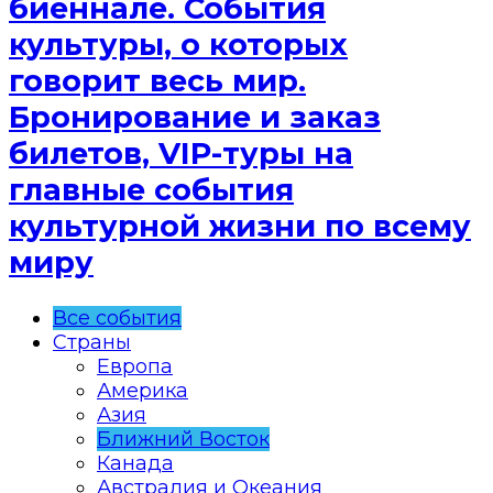
биеннале. События
культуры, о которых
говорит весь мир.
Бронирование и заказ
билетов, VIP-туры на
главные события
культурной жизни по всему
миру
Все события
Страны
Европа
Америка
Азия
Ближний Восток
Канада
Австралия и Океания