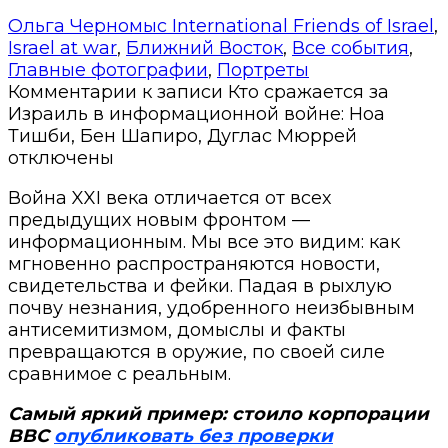
Ольга Черномыс
International Friends of Israel
,
Israel at war
,
Ближний Восток
,
Все события
,
Главные фотографии
,
Портреты
Комментарии
к записи Кто сражается за
Израиль в информационной войне: Ноа
Тишби, Бен Шапиро, Дуглас Мюррей
отключены
Война XXI века отличается от всех
предыдущих новым фронтом —
информационным. Мы все это видим: как
мгновенно распространяются новости,
свидетельства и фейки. Падая в рыхлую
почву незнания, удобренного неизбывным
антисемитизмом, домыслы и факты
превращаются в оружие, по своей силе
сравнимое с реальным.
Самый яркий пример: стоило корпорации
BBC
опубликовать без проверки