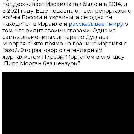
поддерживает Израиль: так было и в 2014, и
в 2021 году. Еще недавно
он вел репортажи с
войны России и Украины, а сегодня он
находится в Израиле и
рассказывает миру
о
том, что видит своими глазами.
Одно из
самых знаменитых интервью Дугласа
Мюррея снято прямо на границе Израиля с
Газой. Это разговор с легендарным
журналистом Пирсом Морганом в его шоу
“Пирс Морган без цензуры”