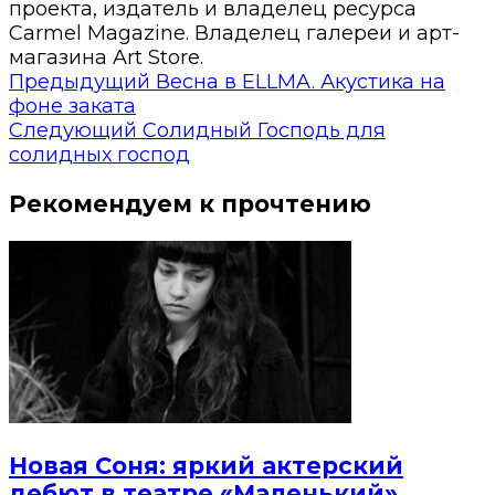
проекта, издатель и владелец ресурса
Carmel Magazine. Владелец галереи и арт-
магазина Art Store.
Предыдущий
Весна в ELLMA. Акустика на
фоне заката
Следующий
Солидный Господь для
солидных господ
Рекомендуем к прочтению
Новая Соня: яркий актерский
дебют в театре «Маленький»