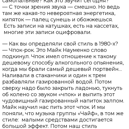
самопальные? Как это звучит сегодня?
— С точки зрения звука — смешно. Но ведь
там же какая-то невероятная энергетика,
кипяток — палец сунешь и обожжешься.
Есть записи на катушках, есть на кассетах,
многие эти записи оцифровали.
— Как вы определяли свой стиль в 1980-х?
— Чпок-рок. Это Майк Науменко слово
подкинул. Чпок имел отношение к такому
дешевому способу алкогольного опьянения,
когда мы брали самый дешевый портвейн…
Наливали в стаканчики и один к трем
разбавляли газированной водой. Потом
сверху надо было закрыть ладонью, тукнуть
об колено со звуком «чпок» и выпить этот
чудовищный газированный напиток залпом.
Майк научил нас пить этот чпок. И мы
поняли, что музыка группы «Чайф», в том же
стиле: малыми средствами достигается
большой эффект. Потом наш стиль