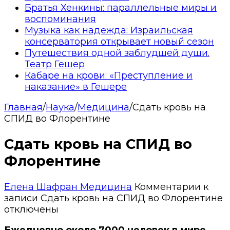
Братья Хенкины: параллельные миры и
воспоминания
Музыка как надежда: Израильская
консерватория открывает новый сезон
Путешествия одной заблудшей души.
Театр Гешер
Кабаре на крови: «Преступление и
наказание» в Гешере
Главная
/
Наука
/
Медицина
/
Сдать кровь на
СПИД во Флорентине
Сдать кровь на СПИД во
Флорентине
Елена Шафран
Медицина
Комментарии
к
записи Сдать кровь на СПИД во Флорентине
отключены
Ежедневно около 7000 человек в мире