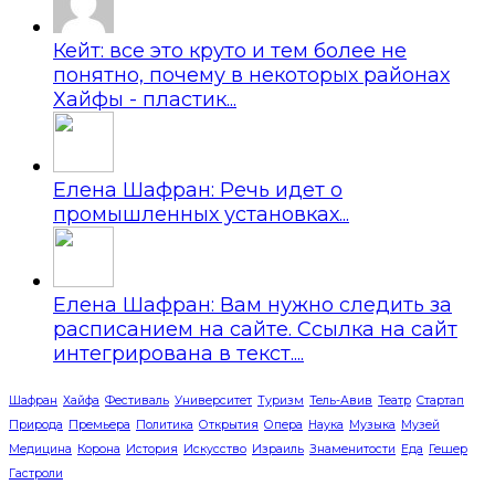
Кейт: все это круто и тем более не
понятно, почему в некоторых районах
Хайфы - пластик...
Елена Шафран: Речь идет о
промышленных установках...
Елена Шафран: Вам нужно следить за
расписанием на сайте. Ссылка на сайт
интегрирована в текст....
Шафран
Хайфа
Фестиваль
Университет
Туризм
Тель-Авив
Театр
Стартап
Природа
Премьера
Политика
Открытия
Опера
Наука
Музыка
Музей
Медицина
Корона
История
Искусство
Израиль
Знаменитости
Еда
Гешер
Гастроли