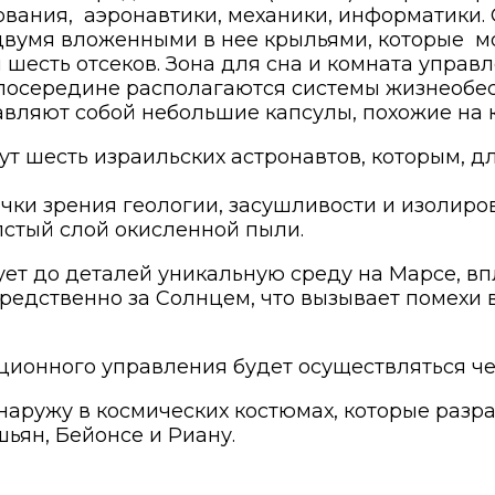
ования, аэронавтики, механики, информатики.
двумя вложенными в нее крыльями, которые м
 шесть отсеков. Зона для сна и комната управ
посередине располагаются системы жизнеобес
авляют собой небольшие капсулы, похожие на к
 шесть израильских астронавтов, которым, для
чки зрения геологии, засушливости и изолиров
лстый слой окисленной пыли.
ет до деталей уникальную среду на Марсе, в
редственно за Солнцем, что вызывает помехи 
ционного управления будет осуществляться че
 наружу в космических костюмах, которые раз
ьян, Бейонсе и Риану.