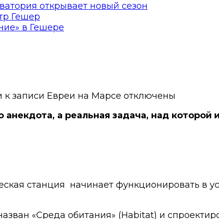
ватория открывает новый сезон
тр Гешер
ние» в Гешере
и
к записи Евреи на Марсе
отключены
 анекдота, а реальная задача, над которой 
кая станция начинает функционировать в усл
азван «Среда обитания» (Habitat) и спроекти