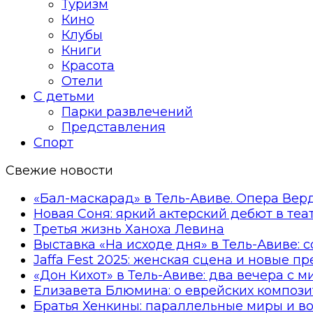
Туризм
Кино
Клубы
Книги
Красота
Отели
С детьми
Парки развлечений
Представления
Спорт
Свежие новости
«Бал-маскарад» в Тель-Авиве. Опера Вер
Новая Соня: яркий актерский дебют в те
Третья жизнь Ханоха Левина
Выставка «На исходе дня» в Тель-Авиве: 
Jaffa Fest 2025: женская сцена и новые п
«Дон Кихот» в Тель-Авиве: два вечера с 
Елизавета Блюмина: о еврейских компози
Братья Хенкины: параллельные миры и в