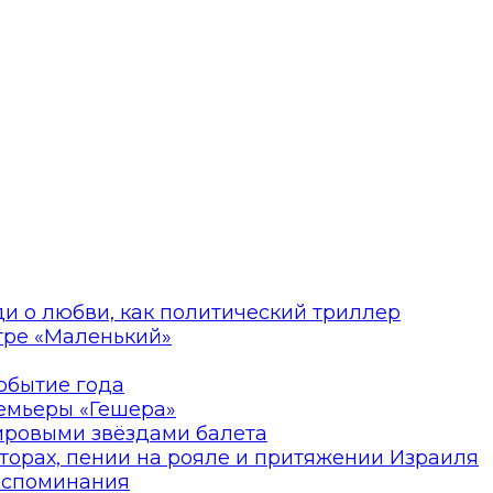
ди о любви, как политический триллер
атре «Маленький»
событие года
ремьеры «Гешера»
мировыми звёздами балета
торах, пении на рояле и притяжении Израиля
оспоминания