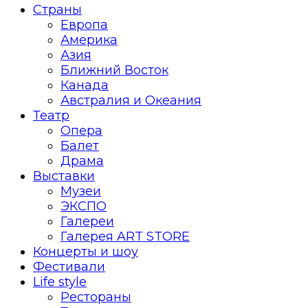
Страны
Европа
Америка
Азия
Ближний Восток
Канада
Австралия и Океания
Театр
Опера
Балет
Драма
Выставки
Музеи
ЭКСПО
Галереи
Галерея ART STORE
Концерты и шоу
Фестивали
Life style
Рестораны