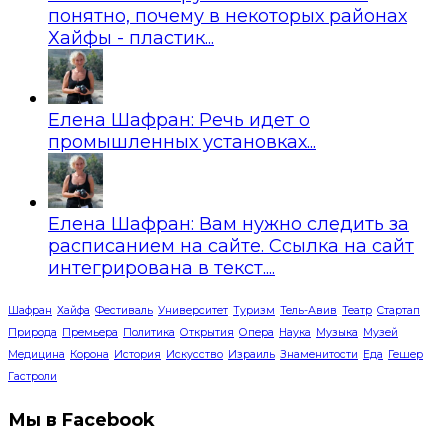
понятно, почему в некоторых районах
Хайфы - пластик...
Елена Шафран: Речь идет о
промышленных установках...
Елена Шафран: Вам нужно следить за
расписанием на сайте. Ссылка на сайт
интегрирована в текст....
Шафран
Хайфа
Фестиваль
Университет
Туризм
Тель-Авив
Театр
Стартап
Природа
Премьера
Политика
Открытия
Опера
Наука
Музыка
Музей
Медицина
Корона
История
Искусство
Израиль
Знаменитости
Еда
Гешер
Гастроли
Мы в Facebook