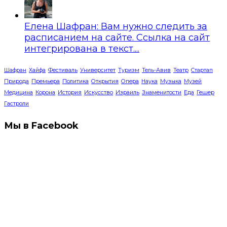
Елена Шафран: Вам нужно следить за
расписанием на сайте. Ссылка на сайт
интегрирована в текст....
Шафран
Хайфа
Фестиваль
Университет
Туризм
Тель-Авив
Театр
Стартап
Природа
Премьера
Политика
Открытия
Опера
Наука
Музыка
Музей
Медицина
Корона
История
Искусство
Израиль
Знаменитости
Еда
Гешер
Гастроли
Мы в Facebook