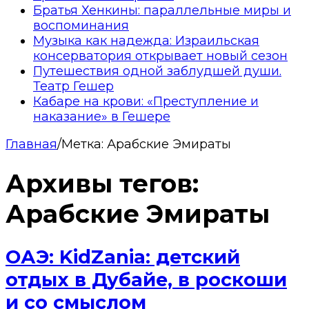
Братья Хенкины: параллельные миры и
воспоминания
Музыка как надежда: Израильская
консерватория открывает новый сезон
Путешествия одной заблудшей души.
Театр Гешер
Кабаре на крови: «Преступление и
наказание» в Гешере
Главная
/
Метка:
Арабские Эмираты
Архивы тегов:
Арабские Эмираты
ОАЭ: KidZania: детский
отдых в Дубайе, в роскоши
и со смыслом