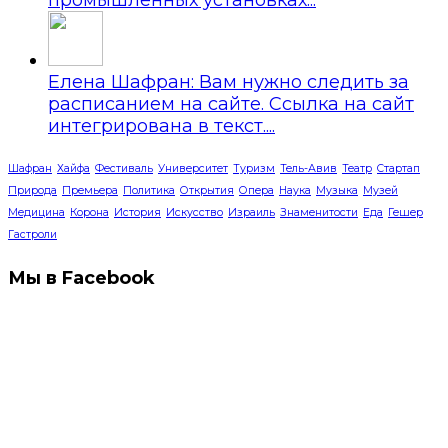
промышленных установках...
Елена Шафран: Вам нужно следить за
расписанием на сайте. Ссылка на сайт
интегрирована в текст....
Шафран
Хайфа
Фестиваль
Университет
Туризм
Тель-Авив
Театр
Стартап
Природа
Премьера
Политика
Открытия
Опера
Наука
Музыка
Музей
Медицина
Корона
История
Искусство
Израиль
Знаменитости
Еда
Гешер
Гастроли
Мы в Facebook