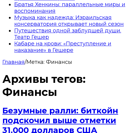
Братья Хенкины: параллельные миры и
воспоминания
Музыка как надежда: Израильская
консерватория открывает новый сезон
Путешествия одной заблудшей души.
Театр Гешер
Кабаре на крови: «Преступление и
наказание» в Гешере
Главная
/
Метка:
Финансы
Архивы тегов:
Финансы
Безумные ралли: биткойн
подскочил выше отметки
31.000 долларов США