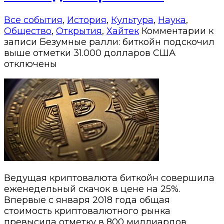
Все события
,
История
,
Культура
,
Наука
,
Общество
,
Открытия
,
Хайтек
Комментарии
к
записи Безумные ралли: биткойн подскочил
выше отметки 31.000 долларов США
отключены
Ведущая криптовалюта биткойн совершила
еженедельный скачок в цене на 25%.
Впервые с января 2018 года общая
стоимость криптовалютного рынка
превысила отметку в 800 миллиардов