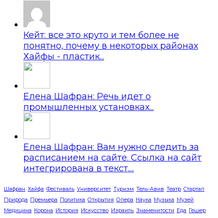
Кейт: все это круто и тем более не
понятно, почему в некоторых районах
Хайфы - пластик...
Елена Шафран: Речь идет о
промышленных установках...
Елена Шафран: Вам нужно следить за
расписанием на сайте. Ссылка на сайт
интегрирована в текст....
Шафран
Хайфа
Фестиваль
Университет
Туризм
Тель-Авив
Театр
Стартап
Природа
Премьера
Политика
Открытия
Опера
Наука
Музыка
Музей
Медицина
Корона
История
Искусство
Израиль
Знаменитости
Еда
Гешер