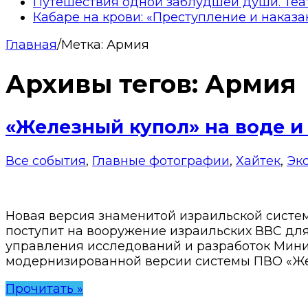
Путешествия одной заблудшей души. Теа
Кабаре на крови: «Преступление и наказа
Главная
/
Метка:
Армия
Архивы тегов:
Армия
«Железный купол» на воде и 
Все события
,
Главные фотографии
,
Хайтек
,
Эк
Новая версия знаменитой израильской систе
поступит на вооружение израильских ВВС дл
управления исследований и разработок Мин
модернизированной версии системы ПВО «Жел
Прочитать »