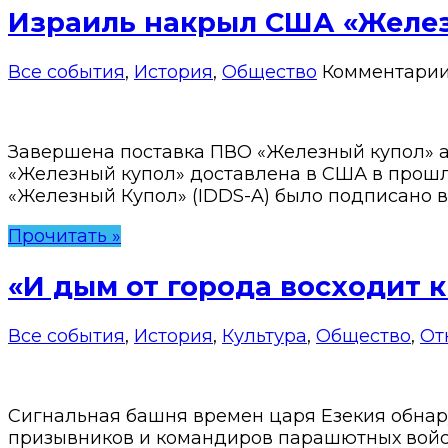
Израиль накрыл США «Желе
Все события
,
История
,
Общество
Комментари
Завершена поставка ПВО «Железный купол» 
«Железный купол» доставлена ​​в США в прош
«Железный Купол» (IDDS-A) было подписано в а
Прочитать »
«И дым от города восходит к
Все события
,
История
,
Культура
,
Общество
,
От
Сигнальная башня времен царя Езекия обнару
призывников и командиров парашютных войс