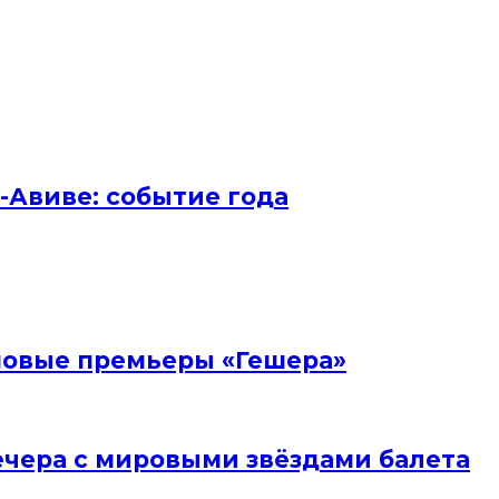
ь-Авиве: событие года
и новые премьеры «Гешера»
вечера с мировыми звёздами балета