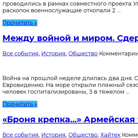
проводились в рамках совместного проекта 
раскопок военнослужащие откопали 2 …
Прочитать »
Между войной и миром. Сде
Все события
,
История
,
Общество
Комментари
Война на прошлой неделе длилась два дня. Се
Евровидению. На море открыли пляжный сезон.
человек госпитализированы, 3 в тяжелом …
Прочитать »
«Броня крепка…» Армейская 
Все события
,
История
,
Общество
,
Хайтек
Комм