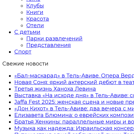
Клубы
Книги
Красота
Отели
С детьми
Парки развлечений
Представления
Спорт
Свежие новости
«Бал-маскарад» в Тель-Авиве. Опера Вер
Новая Соня: яркий актерский дебют в те
Третья жизнь Ханоха Левина
Выставка «На исходе дня» в Тель-Авиве: 
Jaffa Fest 2025: женская сцена и новые п
«Дон Кихот» в Тель-Авиве: два вечера с 
Елизавета Блюмина: о еврейских компози
Братья Хенкины: параллельные миры и в
Музыка как надежда: Израильская консер