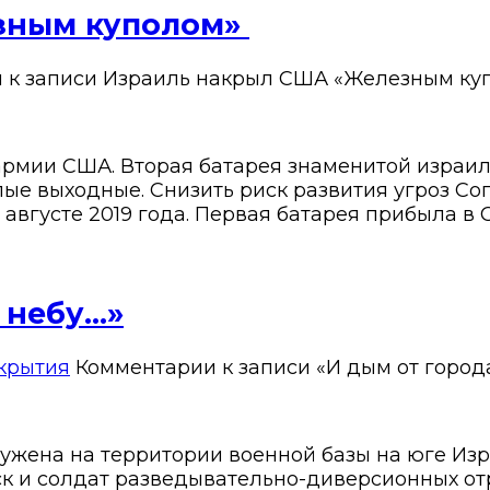
зным куполом»
и
к записи Израиль накрыл США «Железным ку
армии США. Вторая батарея знаменитой израи
лые выходные. Снизить риск развития угроз Со
вгусте 2019 года. Первая батарея прибыла в СШ
 небу…»
крытия
Комментарии
к записи «И дым от город
жена на территории военной базы на юге Изра
к и солдат разведывательно-диверсионных от