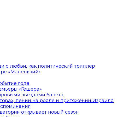
ди о любви, как политический триллер
атре «Маленький»
событие года
ремьеры «Гешера»
мировыми звёздами балета
торах, пении на рояле и притяжении Израиля
оспоминания
ватория открывает новый сезон