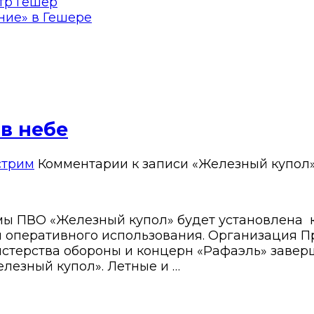
тр Гешер
ние» в Гешере
в небе
стрим
Комментарии
к записи «Железный купол»
мы ПВО «Железный купол» будет установлена к
я оперативного использования. Организация 
истерства обороны и концерн «Рафаэль» зав
езный купол». Летные и …