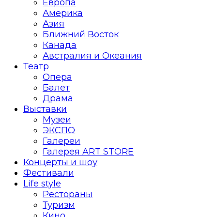
Европа
Америка
Азия
Ближний Восток
Канада
Австралия и Океания
Театр
Опера
Балет
Драма
Выставки
Музеи
ЭКСПО
Галереи
Галерея ART STORE
Концерты и шоу
Фестивали
Life style
Рестораны
Туризм
Кино