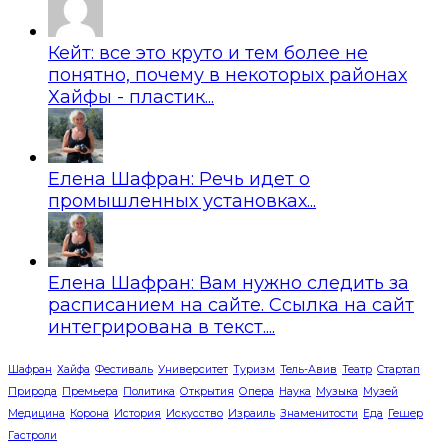
Кейт: все это круто и тем более не
понятно, почему в некоторых районах
Хайфы - пластик...
Елена Шафран: Речь идет о
промышленных установках...
Елена Шафран: Вам нужно следить за
расписанием на сайте. Ссылка на сайт
интегрирована в текст....
Шафран
Хайфа
Фестиваль
Университет
Туризм
Тель-Авив
Театр
Стартап
Природа
Премьера
Политика
Открытия
Опера
Наука
Музыка
Музей
Медицина
Корона
История
Искусство
Израиль
Знаменитости
Еда
Гешер
Гастроли