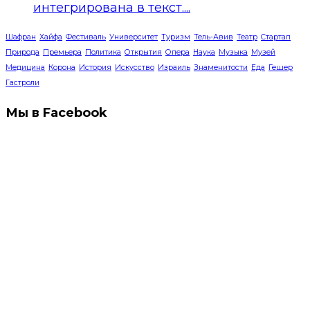
интегрирована в текст....
Шафран
Хайфа
Фестиваль
Университет
Туризм
Тель-Авив
Театр
Стартап
Природа
Премьера
Политика
Открытия
Опера
Наука
Музыка
Музей
Медицина
Корона
История
Искусство
Израиль
Знаменитости
Еда
Гешер
Гастроли
Мы в Facebook