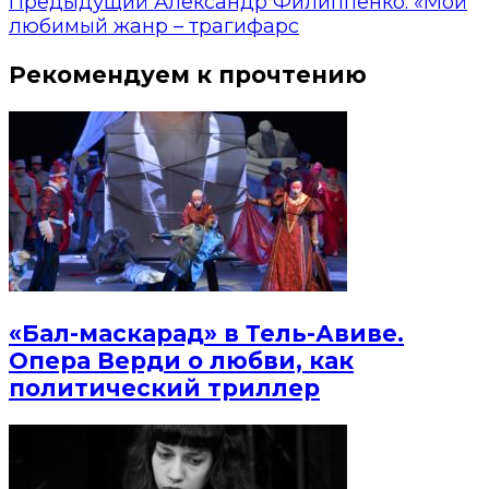
Предыдущий
Александр Филиппенко: «Мой
любимый жанр – трагифарс
Рекомендуем к прочтению
«Бал-маскарад» в Тель-Авиве.
Опера Верди о любви, как
политический триллер