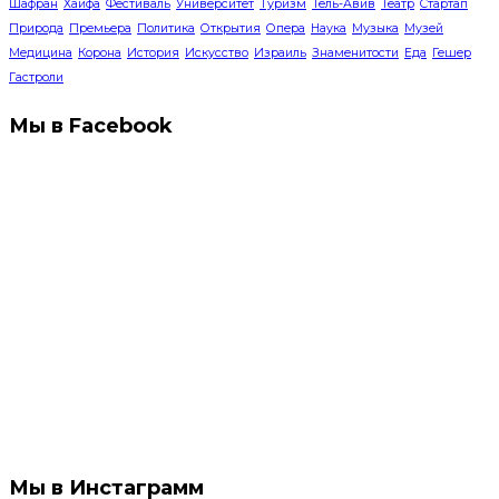
Шафран
Хайфа
Фестиваль
Университет
Туризм
Тель-Авив
Театр
Стартап
Природа
Премьера
Политика
Открытия
Опера
Наука
Музыка
Музей
Медицина
Корона
История
Искусство
Израиль
Знаменитости
Еда
Гешер
Гастроли
Мы в Facebook
Мы в Инстаграмм