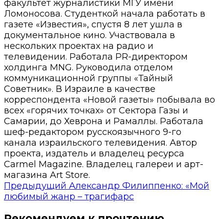
факультет журналистики МГУ имени
Ломоносова. Студенткой начала работать в
газете «Известия», спустя 8 лет ушла в
документальное кино. Участвовала в
нескольких проектах на радио и
телевидении. Работала PR-директором
холдинга MNG. Руководила отделом
коммуникационной группы «Тайный
Советник». В Израиле в качестве
корреспондента «Новой газеты» побывала во
всех «горячих точках» от Сектора Газы и
Самарии, до Хеврона и Рамаллы. Работала
шеф-редактором русскоязычного 9-го
канала израильского телевидения. Автор
проекта, издатель и владелец ресурса
Carmel Magazine. Владелец галереи и арт-
магазина Art Store.
Предыдущий
Александр Филиппенко: «Мой
любимый жанр – трагифарс
Рекомендуем к прочтению