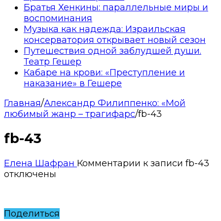
Братья Хенкины: параллельные миры и
воспоминания
Музыка как надежда: Израильская
консерватория открывает новый сезон
Путешествия одной заблудшей души.
Театр Гешер
Кабаре на крови: «Преступление и
наказание» в Гешере
Главная
/
Александр Филиппенко: «Мой
любимый жанр – трагифарс
/
fb-43
fb-43
Елена Шафран
Комментарии
к записи fb-43
отключены
Поделиться