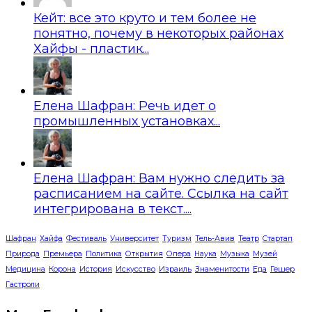
Кейт: все это круто и тем более не
понятно, почему в некоторых районах
Хайфы - пластик...
Елена Шафран: Речь идет о
промышленных установках...
Елена Шафран: Вам нужно следить за
расписанием на сайте. Ссылка на сайт
интегрирована в текст....
Шафран
Хайфа
Фестиваль
Университет
Туризм
Тель-Авив
Театр
Стартап
Природа
Премьера
Политика
Открытия
Опера
Наука
Музыка
Музей
Медицина
Корона
История
Искусство
Израиль
Знаменитости
Еда
Гешер
Гастроли