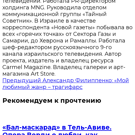
телевидении. Работала PR-директором
холдинга MNG. Руководила отделом
коммуникационной группы «Тайный
Советник». В Израиле в качестве
корреспондента «Новой газеты» побывала во
всех «горячих точках» от Сектора Газы и
Самарии, до Хеврона и Рамаллы. Работала
шеф-редактором русскоязычного 9-го
канала израильского телевидения. Автор
проекта, издатель и владелец ресурса
Carmel Magazine. Владелец галереи и арт-
магазина Art Store.
Предыдущий
Александр Филиппенко: «Мой
любимый жанр – трагифарс
Рекомендуем к прочтению
«Бал-маскарад» в Тель-Авиве.
Опера Верди о любви, как