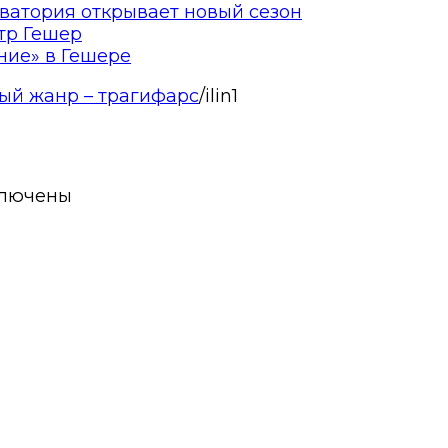
ватория открывает новый сезон
тр Гешер
ние» в Гешере
ый жанр – трагифарс
/
ilin1
лючены