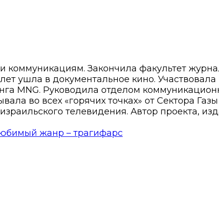
 и коммуникациям. Закончила факультет журн
8 лет ушла в документальное кино. Участвовала
нга MNG. Руководила отделом коммуникационн
вала во всех «горячих точках» от Сектора Газ
израильского телевидения. Автор проекта, изд
юбимый жанр – трагифарс