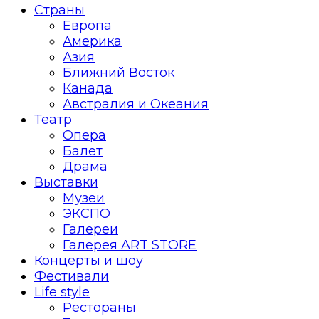
Страны
Европа
Америка
Азия
Ближний Восток
Канада
Австралия и Океания
Театр
Опера
Балет
Драма
Выставки
Музеи
ЭКСПО
Галереи
Галерея ART STORE
Концерты и шоу
Фестивали
Life style
Рестораны