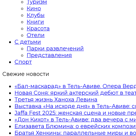
Туризм
Кино
Клубы
Книги
Красота
Отели
С детьми
Парки развлечений
Представления
Спорт
Свежие новости
«Бал-маскарад» в Тель-Авиве. Опера Вер
Новая Соня: яркий актерский дебют в те
Третья жизнь Ханоха Левина
Выставка «На исходе дня» в Тель-Авиве: 
Jaffa Fest 2025: женская сцена и новые п
«Дон Кихот» в Тель-Авиве: два вечера с 
Елизавета Блюмина: о еврейских компози
Братья Хенкины: параллельные миры и в