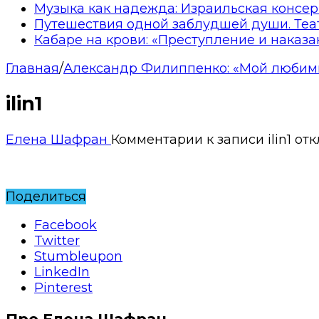
Музыка как надежда: Израильская консер
Путешествия одной заблудшей души. Теа
Кабаре на крови: «Преступление и наказа
Главная
/
Александр Филиппенко: «Мой любим
ilin1
Елена Шафран
Комментарии
к записи ilin1
отк
Поделиться
Facebook
Twitter
Stumbleupon
LinkedIn
Pinterest