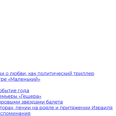
ди о любви, как политический триллер
атре «Маленький»
событие года
ремьеры «Гешера»
мировыми звёздами балета
торах, пении на рояле и притяжении Израиля
оспоминания