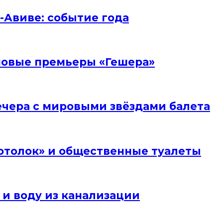
ь-Авиве: событие года
и новые премьеры «Гешера»
вечера с мировыми звёздами балета
отолок» и общественные туалеты
 и воду из канализации