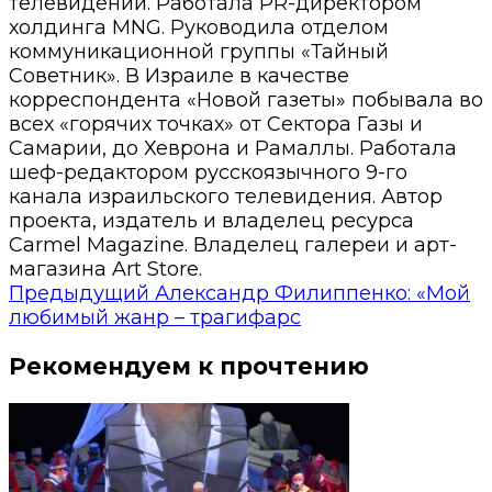
телевидении. Работала PR-директором
холдинга MNG. Руководила отделом
коммуникационной группы «Тайный
Советник». В Израиле в качестве
корреспондента «Новой газеты» побывала во
всех «горячих точках» от Сектора Газы и
Самарии, до Хеврона и Рамаллы. Работала
шеф-редактором русскоязычного 9-го
канала израильского телевидения. Автор
проекта, издатель и владелец ресурса
Carmel Magazine. Владелец галереи и арт-
магазина Art Store.
Предыдущий
Александр Филиппенко: «Мой
любимый жанр – трагифарс
Рекомендуем к прочтению