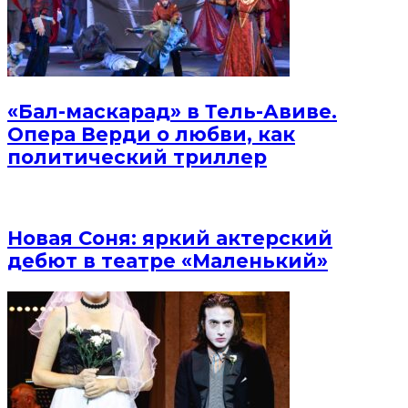
«Бал-маскарад» в Тель-Авиве.
Опера Верди о любви, как
политический триллер
Новая Соня: яркий актерский
дебют в театре «Маленький»