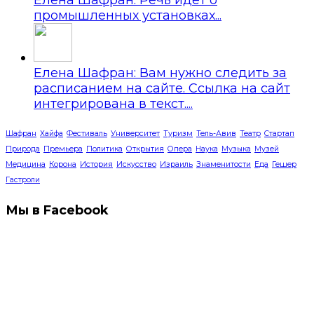
промышленных установках...
Елена Шафран: Вам нужно следить за
расписанием на сайте. Ссылка на сайт
интегрирована в текст....
Шафран
Хайфа
Фестиваль
Университет
Туризм
Тель-Авив
Театр
Стартап
Природа
Премьера
Политика
Открытия
Опера
Наука
Музыка
Музей
Медицина
Корона
История
Искусство
Израиль
Знаменитости
Еда
Гешер
Гастроли
Мы в Facebook