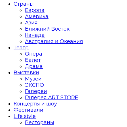
Страны
Европа
Америка
Азия
Ближний Восток
Канада
Австралия и Океания
Театр
Опера
Балет
Драма
Выставки
Музеи
ЭКСПО
Галереи
Галерея ART STORE
Концерты и шоу
Фестивали
Life style
Рестораны