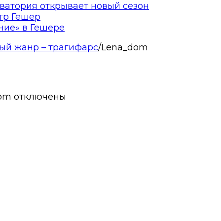
ватория открывает новый сезон
тр Гешер
ние» в Гешере
ый жанр – трагифарс
/
Lena_dom
dom
отключены