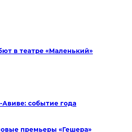
бют в театре «Маленький»
ь-Авиве: событие года
и новые премьеры «Гешера»