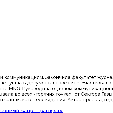
 и коммуникациям. Закончила факультет журн
8 лет ушла в документальное кино. Участвовала
нга MNG. Руководила отделом коммуникационн
вала во всех «горячих точках» от Сектора Газ
израильского телевидения. Автор проекта, изд
юбимый жанр – трагифарс