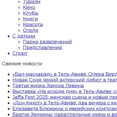
Туризм
Кино
Клубы
Книги
Красота
Отели
С детьми
Парки развлечений
Представления
Спорт
Свежие новости
«Бал-маскарад» в Тель-Авиве. Опера Вер
Новая Соня: яркий актерский дебют в те
Третья жизнь Ханоха Левина
Выставка «На исходе дня» в Тель-Авиве: 
Jaffa Fest 2025: женская сцена и новые п
«Дон Кихот» в Тель-Авиве: два вечера с 
Елизавета Блюмина: о еврейских компози
Братья Хенкины: параллельные миры и в