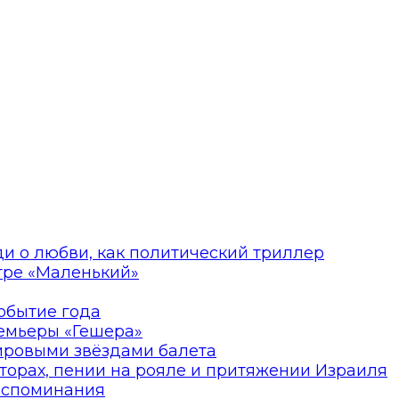
ди о любви, как политический триллер
атре «Маленький»
событие года
ремьеры «Гешера»
мировыми звёздами балета
торах, пении на рояле и притяжении Израиля
оспоминания