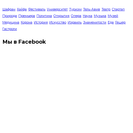
Шафран
Хайфа
Фестиваль
Университет
Туризм
Тель-Авив
Театр
Стартап
Природа
Премьера
Политика
Открытия
Опера
Наука
Музыка
Музей
Медицина
Корона
История
Искусство
Израиль
Знаменитости
Еда
Гешер
Гастроли
Мы в Facebook