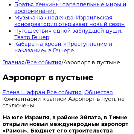
Братья Хенкины: параллельные миры и
воспоминания
Музыка как надежда: Израильская
консерватория открывает новый сезон
Путешествия одной заблудшей души.
Театр Гешер
Кабаре на крови: «Преступление и
наказание» в Гешере
Главная
/
Все события
/
Аэропорт в пустыне
Аэропорт в пустыне
Елена Шафран
Все события
,
Общество
Комментарии
к записи Аэропорт в пустыне
отключены
На юге Израиля, в районе Эйлата, в Тимне
открыли новый международный аэропорт
«Рамон». Бюджет его строительства