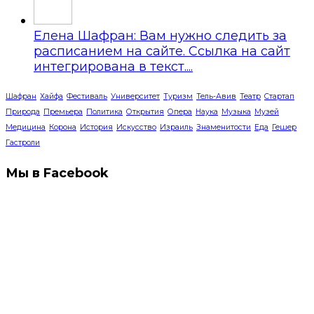
Елена Шафран: Вам нужно следить за
расписанием на сайте. Ссылка на сайт
интегрирована в текст....
Шафран
Хайфа
Фестиваль
Университет
Туризм
Тель-Авив
Театр
Стартап
Природа
Премьера
Политика
Открытия
Опера
Наука
Музыка
Музей
Медицина
Корона
История
Искусство
Израиль
Знаменитости
Еда
Гешер
Гастроли
Мы в Facebook