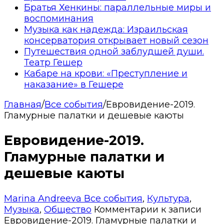
Братья Хенкины: параллельные миры и
воспоминания
Музыка как надежда: Израильская
консерватория открывает новый сезон
Путешествия одной заблудшей души.
Театр Гешер
Кабаре на крови: «Преступление и
наказание» в Гешере
Главная
/
Все события
/
Евровидение-2019.
Гламурные палатки и дешевые каюты
Евровидение-2019.
Гламурные палатки и
дешевые каюты
Marina Andreeva
Все события
,
Культура
,
Музыка
,
Общество
Комментарии
к записи
Евровидение-2019. Гламурные палатки и