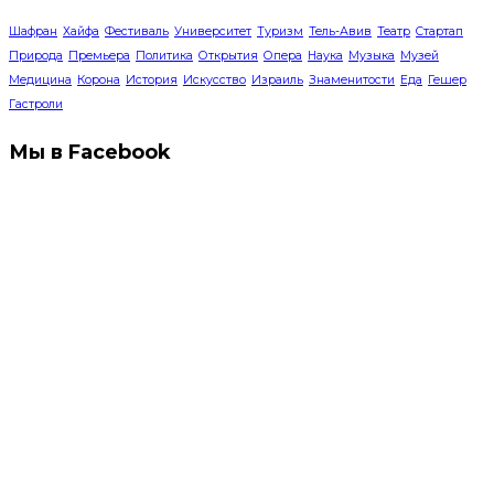
Шафран
Хайфа
Фестиваль
Университет
Туризм
Тель-Авив
Театр
Стартап
Природа
Премьера
Политика
Открытия
Опера
Наука
Музыка
Музей
Медицина
Корона
История
Искусство
Израиль
Знаменитости
Еда
Гешер
Гастроли
Мы в Facebook