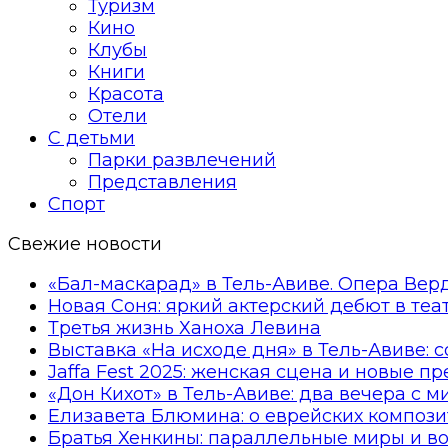
Туризм
Кино
Клубы
Книги
Красота
Отели
С детьми
Парки развлечений
Представления
Спорт
Свежие новости
«Бал-маскарад» в Тель-Авиве. Опера Вер
Новая Соня: яркий актерский дебют в те
Третья жизнь Ханоха Левина
Выставка «На исходе дня» в Тель-Авиве: 
Jaffa Fest 2025: женская сцена и новые п
«Дон Кихот» в Тель-Авиве: два вечера с 
Елизавета Блюмина: о еврейских компози
Братья Хенкины: параллельные миры и в