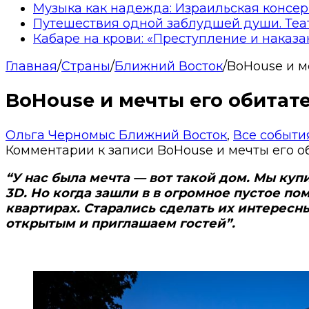
Музыка как надежда: Израильская консер
Путешествия одной заблудшей души. Теа
Кабаре на крови: «Преступление и наказа
Главная
/
Страны
/
Ближний Восток
/
BoHouse и м
BoHouse и мечты его обитат
Ольга Черномыс
Ближний Восток
,
Все событи
Комментарии
к записи BoHouse и мечты его о
“У нас была мечта — вот такой дом. Мы куп
3D. Но когда зашли в в огромное пустое п
квартирах. Старались сделать их интересн
открытым и приглашаем гостей”.