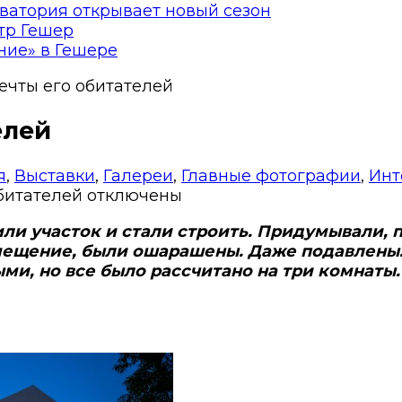
ватория открывает новый сезон
тр Гешер
ние» в Гешере
ечты его обитателей
елей
я
,
Выставки
,
Галереи
,
Главные фотографии
,
Инт
битателей
отключены
или участок и стали строить. Придумывали,
омещение, были ошарашены. Даже подавлены
ыми, но все было рассчитано на три комнаты