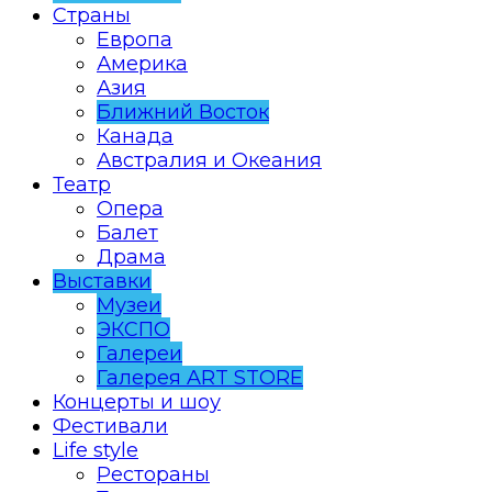
Страны
Европа
Америка
Азия
Ближний Восток
Канада
Австралия и Океания
Театр
Опера
Балет
Драма
Выставки
Музеи
ЭКСПО
Галереи
Галерея ART STORE
Концерты и шоу
Фестивали
Life style
Рестораны