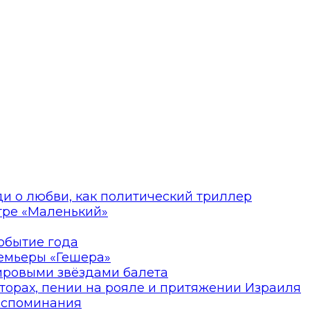
ди о любви, как политический триллер
атре «Маленький»
событие года
ремьеры «Гешера»
мировыми звёздами балета
торах, пении на рояле и притяжении Израиля
оспоминания