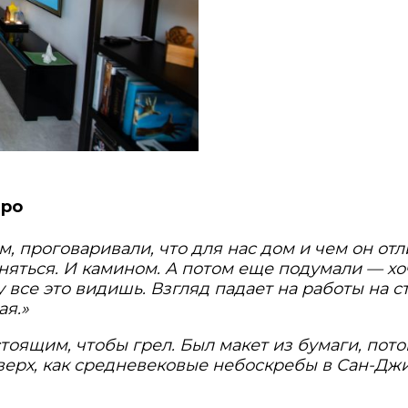
тро
 проговаривали, что для нас дом и чем он отли
няться. И камином. А потом еще подумали — хоч
 все это видишь. Взгляд падает на работы на с
ая.»
тоящим, чтобы грел. Был макет из бумаги, пот
верх, как средневековые небоскребы в Сан-Джи